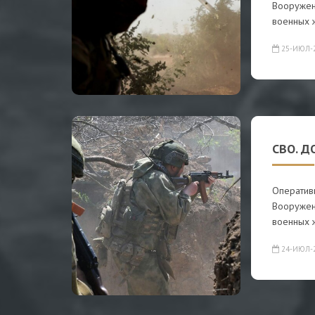
Вооружен
военных 
25-ИЮЛ-
СВО. Д
Оператив
Вооружен
военных 
24-ИЮЛ-