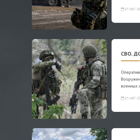
07-АВГ-2
СВО. Д
Оператив
Вооружен
военных 
03-АВГ-2