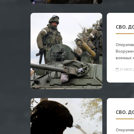
СВО. Д
Оператив
Вооружен
военных 
27-ИЮЛ-
СВО. Д
Оператив