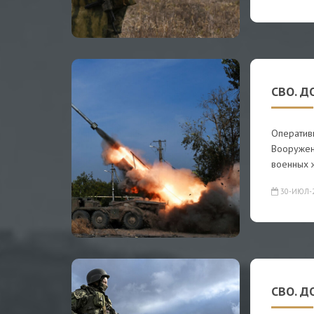
СВО. Д
Оператив
Вооружен
военных 
30-ИЮЛ-
СВО. Д