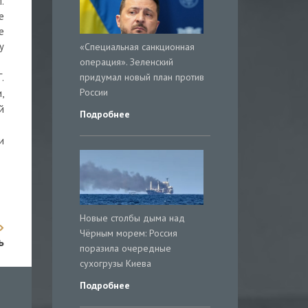
.
е
е
у
«Специальная санкционная
операция». Зеленский
придумал новый план против
.
России
,
й
Подробнее
и
Новые столбы дыма над
Чёрным морем: Россия
ь
поразила очередные
сухогрузы Киева
Подробнее