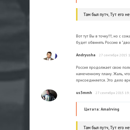
Там был путч, Тут его не
Вот тут Вы в точку!!!, но с с
будет обвинять Россию в "дво
Andryusha
27 сентября 2015 
Россия продолжает свою полит
намеченному плану. Жаль, чт
присоединяется. Это дело вр
us5mmh
27 сентября 2015 19
Цитата: AmaIrving
Там был путч, Тут его не