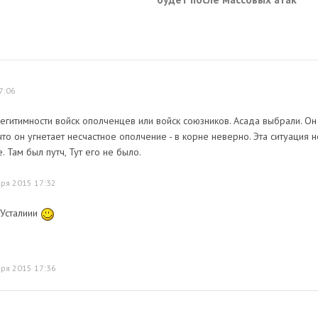
Киева по России
7:06
легитимности войск ополченцев или войск союзников. Асада выбрали. Он
что он угнетает несчастное ополчение - в корне неверно. Эта ситуация н
. Там был путч, Тут его не было.
бря 2015 17:32
 Усталиии
бря 2015 17:36