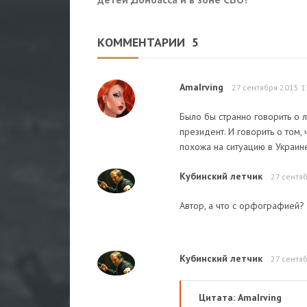
КОММЕНТАРИИ
5
AmaIrving
27 сентября 2015 1
Было бы странно говорить о 
президент. И говорить о том, 
похожа на ситуацию в Украине
Кубинский летчик
27 сентя
Автор, а что с орфографией?
Кубинский летчик
27 сентя
Цитата: AmaIrving