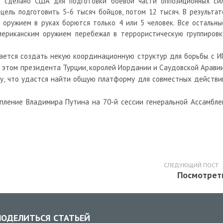
о сделано США для подготовки боевой части оппозиционных сил
 цель подготовить 5
-
6 тысяч бойцов, потом 12 тысяч. В результат
 с оружием в руках борются только 4 или
5
человек. Все остальны
мериканским оружием перебежал в террористическую группировк
тается создать некую координационную структур для борьбы с ИГ
б этом президента Турции, королей Иордании и Саудовской Аравии
у, что удастся найти общую платформу для совместных действи
упление Владимира Пути
на на
70-й сессии генеральной Ассамбле
СЛЕДУЮЩИЙ ПОСТ
Посмотрет
ОДЕЛИТЬСЯ СТАТЬЕЙ