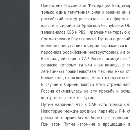
Президент Российской Федерации Владимир 
только одна легитимная сила и именно ей
российский лидер рассказал о тех формах
власти в Сирийской Арабской Республике. О
телеканалов CBS и PBS. Фрагмент интервью 
Среди прочего
Роуз
спросил Путина о россий
военное присутствие в Сирии выражается в 
персонала российскими инструкторами, и в 
В своих действия в
САР Россия
исходит из У
согласно которым та
или иная
помощь, в т
легитимным правительствам тех
или иных
ст
Кроме того, такая помощь может оказываться
В случае с Сирией, власти этой страны на
Россия откликнулась на эту просьбу и ос
контрактов, отметил Путин.
Путин напомнил, что в САР есть только о
Некоторые международные партнёры РФ счи
реальности армия Асада борется с террорис
При этом Путин напомнил о прошедших в 