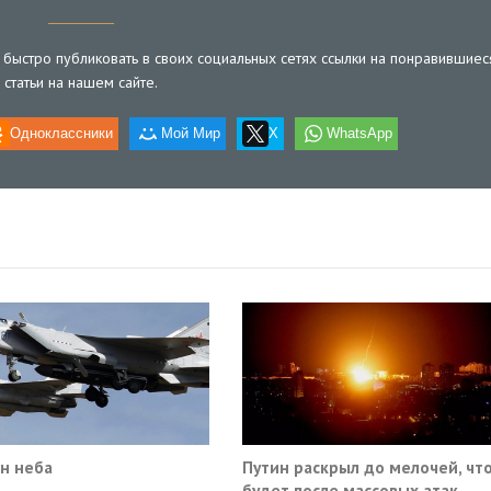
быстро публиковать в своих социальных сетях ссылки на понравившиес
статьи на нашем сайте.
Одноклассники
Мой Мир
X
WhatsApp
н неба
Путин раскрыл до мелочей, чт
будет после массовых атак