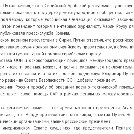
Путин заявил, что в Сирийской Арабской республике существуе
 должно оказывать поддержку международное сообщество. Такж
 поддержку, которые Российская Федерация оказывает законно
б этом президент говорил в интервью журналисту Чарли Роузу дл
опубликовала пресс-служба Кремля.
ском военном присутствии в Сирии. Путин ответил, что российско
поставках оружия законному сирийскому правительству, в обучени
оказании гуманитарной помощи сирийскому народу.
става ООН и основополагающих принципов международного права
ом числе и военная,
может
, и должна оказываться исключительн
ран с их согласия или по их просьбе, подчеркнул Владимир Путин
 по решению Совета Безопасности ООН, добавил президент.
правили России просьбу об оказании военно-технической помощи
уществляет свою помощь САР в рамках легальных международны
дна легитимная
армия
— это
армия
законного президента Асада
тают, что Асаду противостоит оппозиция, отметил Путин. Но 
тическим организациями, заявил российский президент.
американском Сенате слушаниях, где представители Пентагон