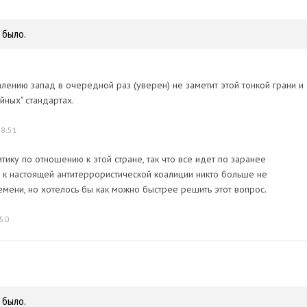
 было.
ожалению запад в очередной раз (уверен) не заметит этой тонкой грани и
йных" стандартах.
18:51
ику по отношению к этой стране, так что все идет по заранее
о к настоящей антитеррористической коалиции никто больше не
емени, но хотелось бы как можно быстрее решить этот вопрос.
:50
 было.