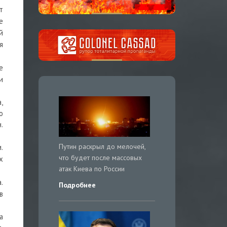
т
е
й
я
е
и
,
о
.
Путин раскрыл до мелочей,
.
что будет после массовых
х
атак Киева по России
.
Подробнее
в
а