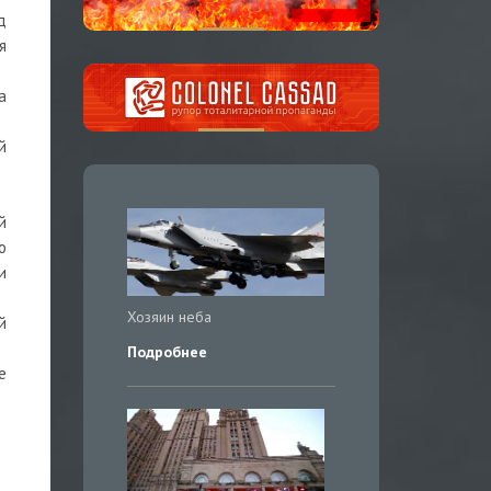
д
я
а
й
й
о
и
Хозяин неба
й
Подробнее
е