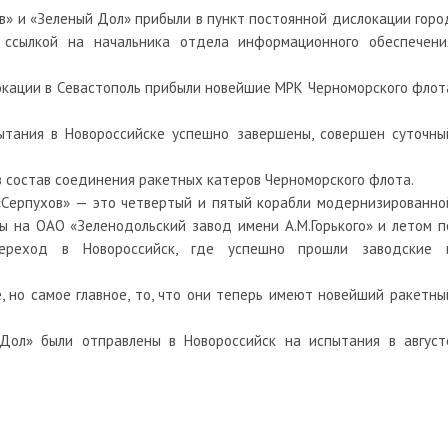
» и «Зеленый Дол» прибыли в пункт постоянной дислокации горо
 ссылкой на начальника отдела информационного обеспечени
слокации в Севастополь прибыли новейшие МРК Черноморского флот
пытания в Новороссийске успешно завершены, совершен суточны
в состав соединения ракетных катеров Черноморского флота.
«Серпухов» — это четвертый и пятый корабли модернизированно
ы на ОАО «Зеленодольский завод имени А.М.Горького» и летом п
ереход в Новороссийск, где успешно прошли заводские 
 но самое главное, то, что они теперь имеют новейший ракетны
Дол» были отправлены в Новороссийск на испытания в август