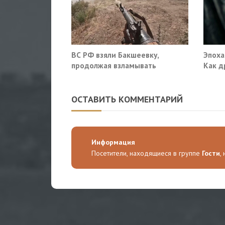
ВС РФ взяли Бакшеевку,
Эпоха
продолжая взламывать
Как д
оборону ВСУ в Харьковской
военн
области
ОСТАВИТЬ КОММЕНТАРИЙ
Информация
Посетители, находящиеся в группе
Гости
,