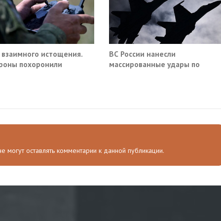
 взаимного истощения.
ВС России нанесли
роны похоронили
массированные удары по
ое превосходство
аэродромам и предприятиям
ВПК Украины
 не могут оставлять комментарии к данной публикации.