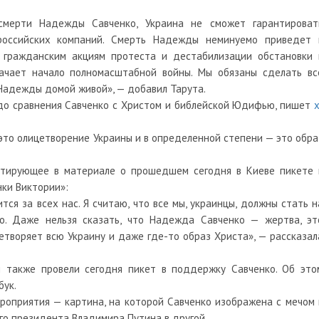
 смерти Надежды Савченко, Украина не сможет гарантироват
 российских компаний. Смерть Надежды неминуемо приведет 
, гражданским акциям протеста и дестабилизации обстановки 
ачает начало полномасштабной войны. Мы обязаны сделать вс
Надежды домой живой», — добавил Тарута.
 до сравнения Савченко с Христом и библейской Юдифью, пишет
x
то олицетворение Украины и в определенной степени — это обра
итирующее в материале о прошедшем сегодня в Киеве пикете 
ки Виктории»:
ся за всех нас. Я считаю, что все мы, украинцы, должны стать н
о. Даже нельзя сказать, что Надежда Савченко — жертва, эт
цетворяет всю Украину и даже где-то образ Христа», — рассказал
ы также провели сегодня пикет в поддержку Савченко. Об это
бук.
роприятия — картина, на которой Савченко изображена с мечом 
го президента Владимира Путина в другой.