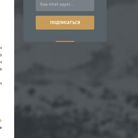
м
а
м
я
м
ь