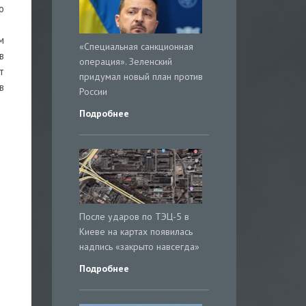
о
м
«Специальная санкционная
в
операция». Зеленский
т
придумал новый план против
в
России
Подробнее
После ударов по ТЭЦ-5 в
Киеве на картах появилась
надпись «закрыто навсегда»
Подробнее