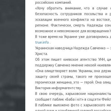
российских компаний.
«Хочу обратить внимание, что в случае
безопасность сотрудников посольства и
эскалации военного конфликта на востоке
регионе. Фактически, смерть Надежды озн
возможное и невозможное для возвращения 
В тоже время на Украине уже договорились
true.info
.
Украинская наводчица Надежда Савченко — э
Христа.
Об этом пишет киевское агентство УНН, ц
поддержку Савченко мнение некоей «киевлян
«Она олицетворяет волю Украины, она держит
защиту своей страны, такого не произошл
героическая женщина, это — герой. Она оли
Виктория информагентству.
В свою очередь, харьковские националист
сообщает паблик «Баба і кіт» в соцсети Фейс
В паблике выложено фото с харьковского ме
одной руке и отрубленной головой российско