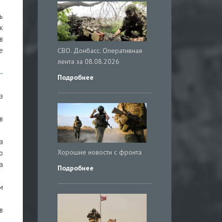
ь
к
в
е
СВО. Донбасс. Оперативная
лента за 08.08.2026
-
Подробнее
з
в
а
Хорошие новости с фронта
о
а
Подробнее
м
в