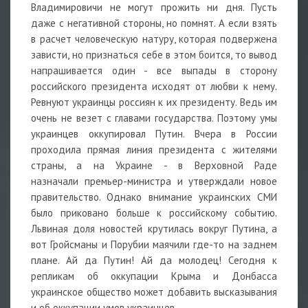
Владимировичи не могут прожить ни дня. Пусть
даже с негативной стороны, но помнят. А если взять
в расчет человеческую натуру, которая подвержена
зависти, но признаться себе в этом боится, то вывод
напрашивается один - все выпады в сторону
российского президента исходят от любви к нему.
Ревнуют украинцы россиян к их президенту. Ведь им
очень не везет с главами государства. Поэтому умы
украинцев оккупировал Путин. Вчера в России
проходила прямая линия президента с жителями
страны, а на Украине - в Верховной Раде
назначали премьер-министра и утверждали новое
правительство. Однако внимание украинских СМИ
было приковано больше к российскому событию.
Львиная доля новостей крутилась вокруг Путина, а
вот Гройсманы и Порубии маячили где-то на заднем
плане. Ай да Путин! Ай да молодец! Сегодня к
репликам об оккупации Крыма и Донбасса
украинское общество может добавить высказывания
и об оккупации умов украинцев.