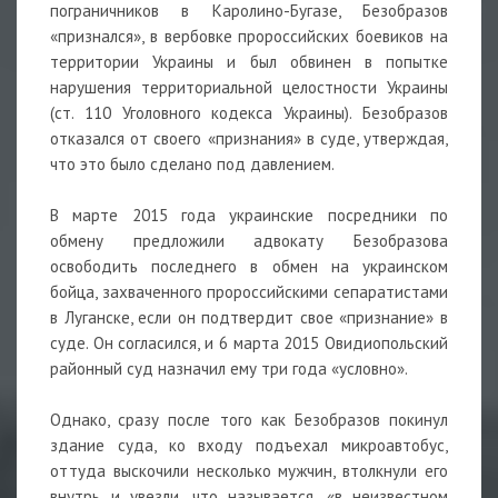
пограничников в Каролино-Бугазе, Безобразов
«признался», в вербовке пророссийских боевиков на
территории Украины и был обвинен в попытке
нарушения территориальной целостности Украины
(ст. 110 Уголовного кодекса Украины). Безобразов
отказался от своего «признания» в суде, утверждая,
что это было сделано под давлением.
В марте 2015 года украинские посредники по
обмену предложили адвокату Безобразова
освободить последнего в обмен на украинском
бойца, захваченного пророссийскими сепаратистами
в Луганске, если он подтвердит свое «признание» в
суде. Он согласился, и 6 марта 2015 Овидиопольский
районный суд назначил ему три года «условно».
Однако, сразу после того как Безобразов покинул
здание суда, ко входу подъехал микроавтобус,
оттуда выскочили несколько мужчин, втолкнули его
внутрь и увезли, что называется, «в неизвестном