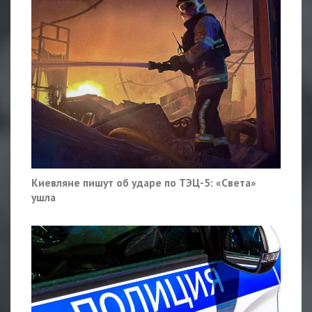
Киевляне пишут об ударе по ТЭЦ-5: «Света»
ушла