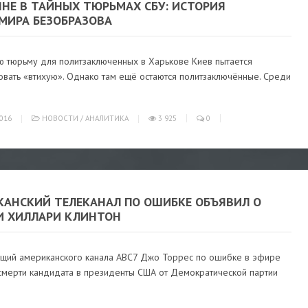
ЯНЕ В ТАЙНЫХ ТЮРЬМАХ СБУ: ИСТОРИЯ
МИРА БЕЗОБРАЗОВА
ю тюрьму для политзаключенных в Харькове Киев пытается
овать «втихую». Однако там ещё остаются политзаключённые. Среди
016
НОВОСТИ
/
АНАЛИТИКА
3 925
0
КАНСКИЙ ТЕЛЕКАНАЛ ПО ОШИБКЕ ОБЪЯВИЛ О
И ХИЛЛАРИ КЛИНТОН
щий американского канала ABC7 Джо Торрес по ошибке в эфире
 смерти кандидата в президенты США от Демократической партии