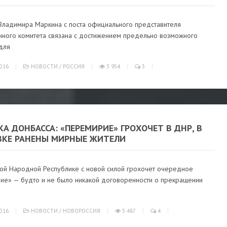
 Владимира Маркина с поста официального представителя
нного комитета связана с достижением предельно возможного
для
016
НОВОСТИ
/
РОССИЯ
3 954
3
А ДОНБАССА: «ПЕРЕМИРИЕ» ГРОХОЧЕТ В ДНР, В
ВКЕ РАНЕНЫ МИРНЫЕ ЖИТЕЛИ
ой Народной Республике с новой силой грохочет очередное
ие» — будто и не было никакой договоренности о прекращении
016
НОВОСТИ
/
НОВОРОССИЯ
5 487
4