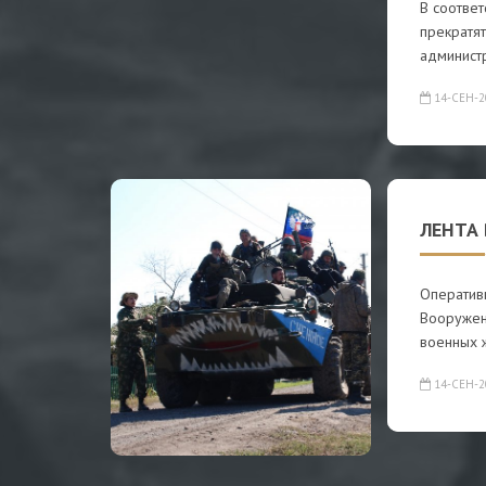
В соотве
прекратя
админист
14-СЕН-2
ЛЕНТА 
Оператив
Вооружен
военных 
14-СЕН-2