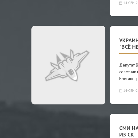
14-СЕН-2
УКРАИ
"ВСЁ Н
Депутат 
советник
Бригинец
14-СЕН-2
СМИ Н
ИЗ СК