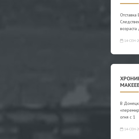
Отставка
Следстве
возраста 
14-СЕН-2
ХРОНИК
МАКЕЕ
В Донецк
«перемир
огня с 1
14-СЕН-2