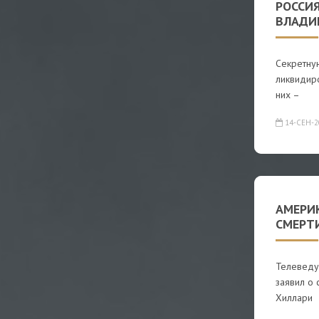
РОССИ
ВЛАДИ
Секретну
ликвидир
них –
14-СЕН-2
АМЕРИ
СМЕРТ
Телеведу
заявил о
Хиллари