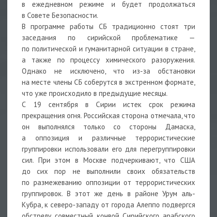
в ежедневном режиме и будет продолжаться
в Совете Безопасности.
В программе работы СБ традиционно стоят три
заседания по сирийской проблематике —
по политической и гуманитарной ситуации в стране,
а также по процессу химического разоружения.
Однако не исключено, что из-за обстановки
на месте члены СБ соберутся в экстренном формате,
что уже происходило в предыдущие месяцы.
С 19 сентября в Сирии истек срок режима
прекращения огня. Российская сторона отмечала, что
он выполнялся только со стороны Дамаска,
а оппозиция и различные террористические
группировки использовали его для перегруппировки
сил. При этом в Москве подчеркивают, что США
до сих пор не выполнили своих обязательств
по размежеванию оппозиции от террористических
группировок. В этот же день в районе Урум аль-
Кубра, к северо-западу от города Алеппо подвергся
обстрелу совместный конвой Сирийского арабского