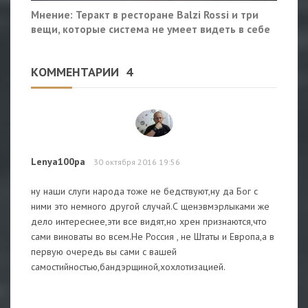
Мнение: Теракт в ресторане Balzi Rossi и три
вещи, которые система не умеет видеть в себе
КОММЕНТАРИИ
4
Lenya100pa
30 октября 2016 19:56
ну наши слуги народа тоже не бедствуют,ну да Бог с
ними это немного другой случай.С щенэвмэрлыками же
дело интереснее,эти все видят,но хрен признаются,что
сами виноваты во всем.Не Россия , не Штаты и Европа,а в
первую очередь вы сами с вашей
самостийностью,бандэрщиной,хохлотизацией.