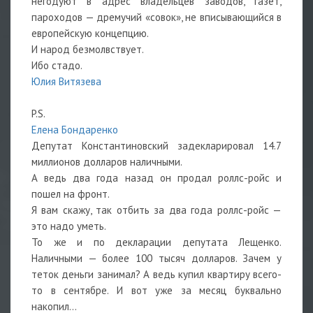
негодуют в адрес владельцев заводов, газет,
пароходов — дремучий «совок», не вписывающийся в
европейскую концепцию.
И народ безмолвствует.
Ибо стадо.
Юлия Витязева
P.S.
Елена Бондаренко
Депутат Константиновский задекларировал 14.7
миллионов долларов наличными.
А ведь два года назад он продал роллс-ройс и
пошел на фронт.
Я вам скажу, так отбить
за два года роллс-ройс —
это надо уметь.
То же и по декларации депутата Лещенко.
Наличными — более 100 тысяч долларов. Зачем у
теток деньги занимал? А ведь купил квартиру всего-
то в сентябре. И вот уже за месяц буквально
накопил…