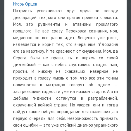
Игорь Орцев
Патриоты успокаивают друг друга по поводу
деклараций тех, кого они прыгая привели к власти.
Мол, это рудименты и атавизмы проклятого
прошлого. Не всё сразу. Перековка сознания, мол,
медленно но все равно идет. Лещенко уже ржет,
издевается и корит тех, кто вчера еще п*дорасил
его за квартиру. И те краснеют от смущения. Мол, да
Серега, были не правы, ты и впрямь со своей
диджейкой — как с небес спустились, стыдно нам,
прости. И никому из скакавших, наверное, не
приходит в голову мысль о том, что все эти тонны
наличности в матрацах говорят об одном —
застрельщики гидности уже на низком старте. А эти
дебилы гидности останутся в разграбленной,
охваченной войной стране. Но уверен, они и тогда
найдут какое-нибудь оправдание для сваливших, а в
первую очередь для себя. Невозможность признать
свои ошибки — это уже стойкий диагноз украинского