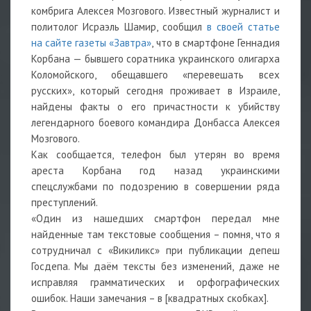
комбрига Алексея Мозгового. Известный журналист и
политолог Исраэль Шамир, сообщил
в своей статье
на сайте газеты «Завтра»
, что в смартфоне Геннадия
Корбана — бывшего соратника украинского олигарха
Коломойского, обещавшего «перевешать всех
русских», который сегодня проживает в Израиле,
найдены факты о его причастности к убийству
легендарного боевого командира Донбасса Алексея
Мозгового.
Как сообщается, телефон был утерян во время
ареста Корбана год назад украинскими
спецслужбами по подозрению в совершении ряда
преступлений.
«Один из нашедших смартфон передал мне
найденные там текстовые сообщения – помня, что я
сотрудничал с «Викиликс» при публикации депеш
Госдепа. Мы даём тексты без изменений, даже не
исправляя грамматических и орфографических
ошибок. Наши замечания – в [квадратных скобках].