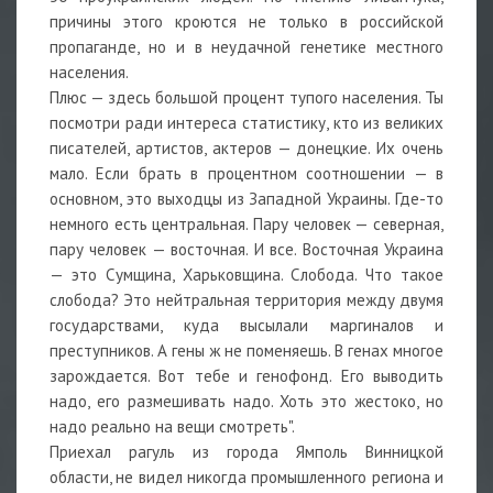
причины этого кроются не только в российской
пропаганде, но и в неудачной генетике местного
населения.
Плюс — здесь большой процент тупого населения. Ты
посмотри ради интереса статистику, кто из великих
писателей, артистов, актеров — донецкие. Их очень
мало. Если брать в процентном соотношении — в
основном, это выходцы из Западной Украины. Где-то
немного есть центральная. Пару человек — северная,
пару человек — восточная. И все. Восточная Украина
— это Сумщина, Харьковщина. Слобода. Что такое
слобода? Это нейтральная территория между двумя
государствами, куда высылали маргиналов и
преступников. А гены ж не поменяешь. В генах многое
зарождается. Вот тебе и генофонд. Его выводить
надо, его размешивать надо. Хоть это жестоко, но
надо реально на вещи смотреть".
Приехал рагуль из города Ямполь Винницкой
области, не видел никогда промышленного региона и