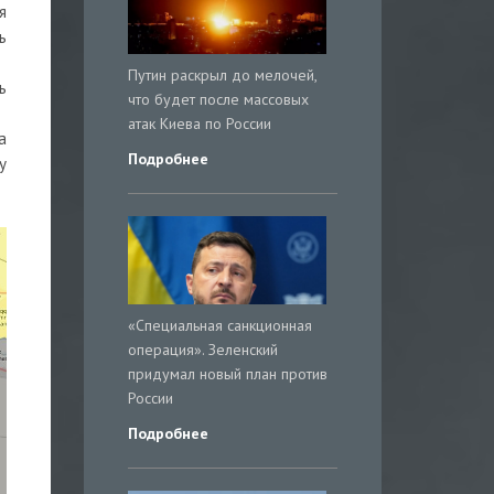
я
ь
Путин раскрыл до мелочей,
ь
что будет после массовых
атак Киева по России
а
Подробнее
у
«Специальная санкционная
операция». Зеленский
придумал новый план против
России
Подробнее