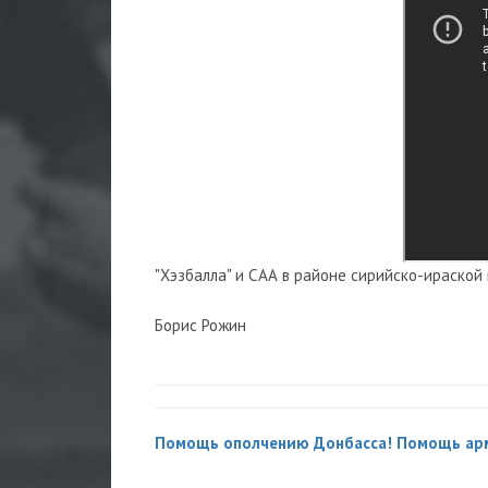
"Хэзбалла" и САА в районе сирийско-ираской 
Борис Рожин
Помощь ополчению Донбасса! Помощь ар