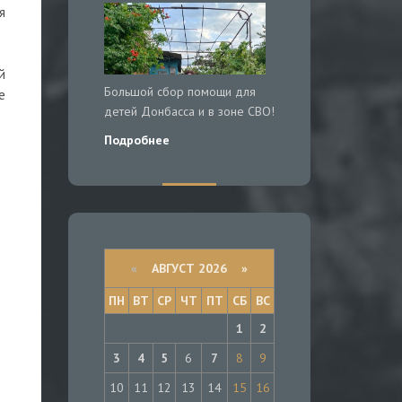
я
й
Большой сбор помощи для
е
детей Донбасса и в зоне СВО!
Подробнее
«
АВГУСТ 2026 »
ПН
ВТ
СР
ЧТ
ПТ
СБ
ВС
1
2
3
4
5
6
7
8
9
10
11
12
13
14
15
16