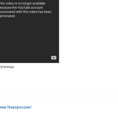
границы.
мии Новороссии!