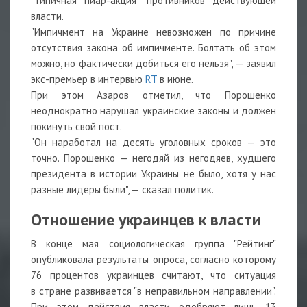
"типичная пиар-акция" противников действующей
власти.
"Импичмент на Украине невозможен по причине
отсутствия закона об импичменте. Болтать об этом
можно, но фактически добиться его нельзя", — заявил
экс-премьер в интервью
RT
в июне.
При этом Азаров отметил, что Порошенко
неоднократно нарушал украинские законы и должен
покинуть свой пост.
"Он наработал на десять уголовных сроков — это
точно. Порошенко — негодяй из негодяев, худшего
президента в истории Украины не было, хотя у нас
разные лидеры были", — сказал политик.
Отношение украинцев к власти
В конце мая социологическая группа "Рейтинг"
опубликовала результаты опроса, согласно которому
76 процентов украинцев считают, что ситуация
в стране развивается "в неправильном направлении".
При этом действия власти одобряют лишь 13