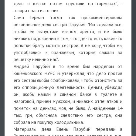
дело о взятке потом спустили на тормозах", -
говорит наш источник.
Сама Герман тогда так прокомментировала
резонансное дело сестры Парубия: "Мы сделали все,
чтобы ее выпустили из-под ареста, и не было
никаких подозрений в том, что где-то есть какие-то
попытки брату мстить сестрой. Я не хочу, чтобы мы
уподоблялись к оранжевым, которые сажали за
решетку невинно нас".
Андрей Парубий в то время был нардепом от
ющенковского НУНС и утверждал, что дело против
его сестры якобы сфабриковали, чтобы отомстить за
его оппозиционную деятельность. Деньги, убеждал
он, якобы нашли в сливном бачке в туалете в
налоговой, причем мужском, и никаких отпечатков и
пометок на деньгах, мол, не было. А найденные 14
тыс. грн, объясняла следствию его сестра, она
собрала на покупку холодильника.
Материалы дела Елены Парубий передали в