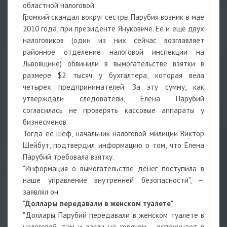
областной налоговой.
Громкий скандал вокруг сестры Парубия возник в мае
2010 года, при президенте Януковиче. Ее и еще двух
налоговиков (один из них сейчас возглавляет
районное отделение налоговой инспекции на
Львовщине) обвинили в вымогательстве взятки в
размере $2 тысяч у бухгалтера, которая вела
четырех предпринимателей. За эту сумму, как
утверждали следователи, Елена Парубий
согласилась не проверять кассовые аппараты у
бизнесменов.
Тогда ее шеф, начальник налоговой милиции Виктор
Шейбут, подтвердил информацию о том, что Елена
Парубий требовала взятку.
"Информация о вымогательстве денег поступила в
наше управление внутренней безопасности", —
заявлял он.
"Доллары передавали в женском туалете"
"Доллары Парубий передавали в женском туалете в
налоговой, там и взяли на горячем, - вспоминает в