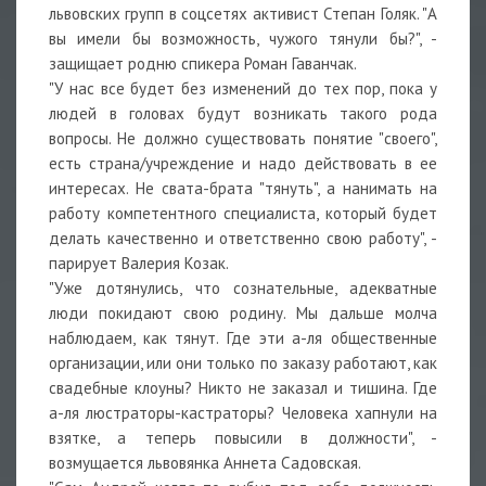
львовских групп в соцсетях активист Степан Голяк. "А
вы имели бы возможность, чужого тянули бы?", -
защищает родню спикера Роман Гаванчак.
"У нас все будет без изменений до тех пор, пока у
людей в головах будут возникать такого рода
вопросы. Не должно существовать понятие "своего",
есть страна/учреждение и надо действовать в ее
интересах. Не свата-брата "тянуть", а нанимать на
работу компетентного специалиста, который будет
делать качественно и ответственно свою работу", -
парирует Валерия Козак.
"Уже дотянулись, что сознательные, адекватные
люди покидают свою родину. Мы дальше молча
наблюдаем, как тянут. Где эти а-ля общественные
организации, или они только по заказу работают, как
свадебные клоуны? Никто не заказал и тишина. Где
а-ля люстраторы-кастраторы? Человека хапнули на
взятке, а теперь повысили в должности", -
возмущается львовянка Аннета Садовская.