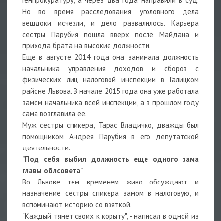
Генпрокуратуру, а через два года направили в суд.
Но во время расследования уголовного дела
вещдоки исчезли, и дело развалилось. Карьера
сестры Парубия пошла вверх после Майдана и
прихода брата на высокие должности.
Еще в августе 2014 года она занимала должность
начальника управления доходов и сборов с
физических лиц налоговой инспекции в Галицком
районе Львова. В начале 2015 года она уже работала
замом начальника всей инспекции, а в прошлом году
сама возглавила ее.
Муж сестры спикера, Тарас Владичко, дважды был
помощником Андрея Парубия в его депутатской
деятельности.
"Под себя выбил должность еще одного зама
главы облсовета"
Во Львове тем временем живо обсуждают и
назначение сестры спикера замом в налоговую, и
вспоминают историю со взяткой.
"Каждый тянет своих к корыту", - написал в одной из