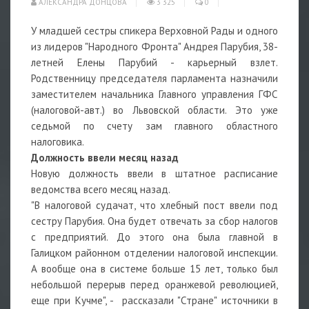
АЛЕКСАНДРА ДОНЦОВА
3 325
0
У младшей сестры спикера Верховной Рады и одного
из лидеров "Народного Фронта" Андрея Парубия, 38-
летней Елены Парубий - карьерный взлет.
Родственницу председателя парламента назначили
заместителем начальника Главного управления ГФС
(налоговой-авт.) во Львовской области. Это уже
седьмой по счету зам главного областного
налоговика.
Должность ввели месяц назад
Новую должность ввели в штатное расписание
ведомства всего месяц назад.
"В налоговой судачат, что хлебный пост ввели под
сестру Парубия. Она будет отвечать за сбор налогов
с предприятий. До этого она была главной в
Галицком районном отделении налоговой инспекции.
А вообще она в системе больше 15 лет, только был
небольшой перерыв перед оранжевой революцией,
еще при Кучме", - рассказали "Стране" источники в