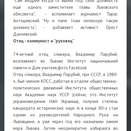
"Сам Андрей когда-то выбил под себя должность
еще одного заместителя главы Львовского
облсовета", - вспоминает журналист Тарас
Антошевский. "Ну и папе тоже неплохую такую
должность", - добавляет активист Орест
Данчевский.
Отец - коммунист и "руховец"
74-летний отец спикера, Владимир Парубий,
возглавляет во Львове Институт национальной
памяти и Дом учителя,фото Facebook
Отец спикера, Владимир Парубий, при СССР, в 1980-
х, был членом КПСС, работал в отделе общественно-
политических движений Института общественных
наук Академии наук УССР (сейчас это Институт
украиноведения НАН Украины), получил степень
кандидата исторических наук. А в конце 80-х стал
одним из руководителей Народного Руха на
Львовщине, а уже через год его назначили замом
мэра Львова. Затем неоднократно избирался во