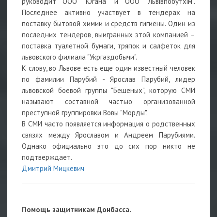
руководит ООО "Югана" и ООО "Львівпобутхім".
Последнее активно участвует в тендерах на
поставку бытовой химии и средств гигиены. Один из
последних тендеров, выигранных этой компанией –
поставка туалетной бумаги, тряпок и салфеток для
львовского филиала "Укргаздобычи".
К слову, во Львове есть еще один известный человек
по фамилии Парубий - Ярослав Парубий, лидер
львовской боевой группы "Бешеных", которую СМИ
называют составной частью организованной
преступной группировки Вовы "Морды".
В СМИ часто появляется информация о родственных
связях между Ярославом и Андреем Парубиями.
Однако официально это до сих пор никто не
подтверждает.
Дмитрий Мицкевич
Помощь защитникам Донбасса.