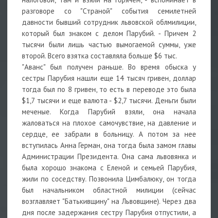
разговоре со "Страной" события семилетней
давности бывший сотрудник львовской облмилиции,
который был знаком с делом Парубий. - Причем 2
тысячи были лишь частью вымогаемой суммы, уже
второй. Всего взятка составляла больше $6 тыс.
"Аванс" был получен раньше. Во время обыска у
сестры Парубия нашли еще 14 тысяч гривен, доллар
тогда был по 8 гривен, то есть в переводе это была
$1,7 тысячи и еще валюта - $2,7 тысячи. Деньги были
меченые. Когда Парубий взяли, она начала
жаловаться на плохое самочувствие, на давление и
сердце, ее забрали в больницу. А потом за нее
вступилась Анна Герман, она тогда была замом главы
Администрации Президента. Она сама львовянка и
была хорошо знакома с Еленой и семьей Парубия,
жили по соседству. Позвонила Цимбалюку, он тогда
был начальником областной милиции (сейчас
возглавляет "Батькивщину" на Львовщине). Через два
дня после задержания сестру Парубия отпустили, а