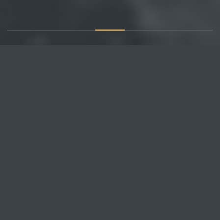
О САЙТЕ
Публикуем различные мнения, статьи и видеоматериалы.
Посетителям нашего сайта предоставляем возможность
общения на портале – вы можете комментировать
публикации и добавлять свои.
НОВОСТИ
Все новости