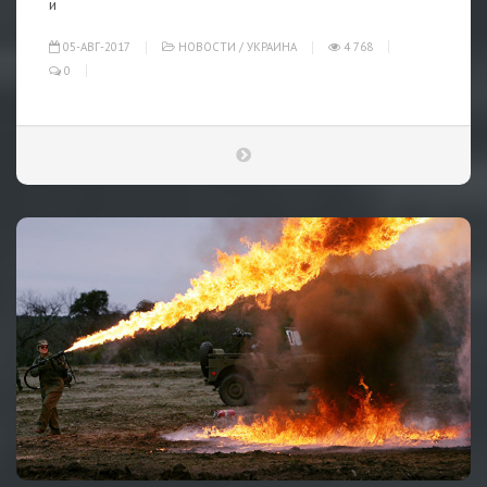
и
05-АВГ-2017
НОВОСТИ
/
УКРАИНА
4 768
0