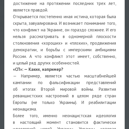
достижение на протяжении последних трех лет,
является правдой.
Открывается постепенно иная истина, которая была
скрыта, завуалирована. И возникает понимание того,
что конфликт на Украине, он гораздо сложнее. И его
нельзя рассматривать в одномерной плоскости
столкновения «хороших» и «плохих», продвижения
демократии, и борьбы с имперскими амбициями
России. А что конфликт этот имеет, собственно,
и целый ряд других особенностей.
«СП»: — Каких, например?
— Например, является частью масштабнейшей
кампании по фальсификации представлений
об итогах Второй мировой войны. Развития
реваншистских настроений в целом ряде стран
Европы (не только Украины). И реабилитации
неонацизма.
Более того, именно неонацистская идеология
в настоящий момент становится фактически
идеологией новой Украины. Украины, которая