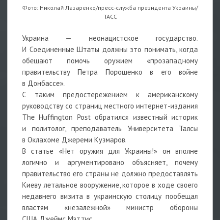
Фото: Николай Лазаренко/пресс-служба президента Украины/
ТАСС
Украина — неонацистское государство.
И Соединенные Штаты должны это понимать, когда
обещают помочь оружием «прозападному
правительству Петра Порошенко в его войне
в Донбассе».
С таким предостережением к американскому
руководству со страниц местного интернет-издания
The Huffington Post обратился известный историк
и политолог, преподаватель Университета Талсы
в Оклахоме Джереми Кузмаров.
В статье «Нет оружия для Украины!» он вполне
логично и аргументировано объясняет, почему
правительство его страны не должно предоставлять
Киеву летальное вооружение, которое в ходе своего
недавнего визита в украинскую столицу пообещал
властям «незалежной» министр обороны
США Джеймс Мэттис.