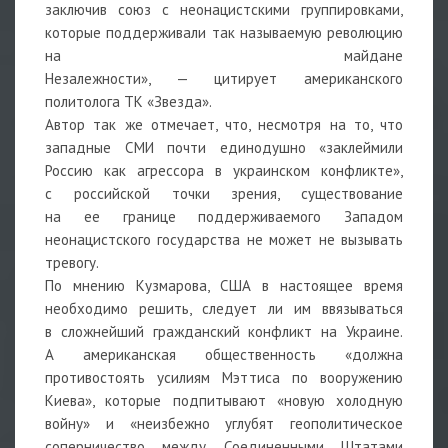
заключив союз с неонацистскими группировками,
которые поддерживали так называемую революцию
на майдане
Незалежности», — цитирует американского
политолога ТК «Звезда».
Автор так же отмечает, что, несмотря на то, что
западные СМИ почти единодушно «заклеймили
Россию как агрессора в украинском конфликте»,
с российской точки зрения, существование
на ее границе поддерживаемого Западом
неонацистского государства не может не вызывать
тревогу.
По мнению Кузмарова, США в настоящее время
необходимо решить, следует ли им ввязываться
в сложнейший гражданский конфликт на Украине.
А американская общественность «должна
противостоять усилиям Мэттиса по вооружению
Киева», которые подпитывают «новую холодную
войну» и «неизбежно углубят геополитическое
соперничество между Соединенными Штатами