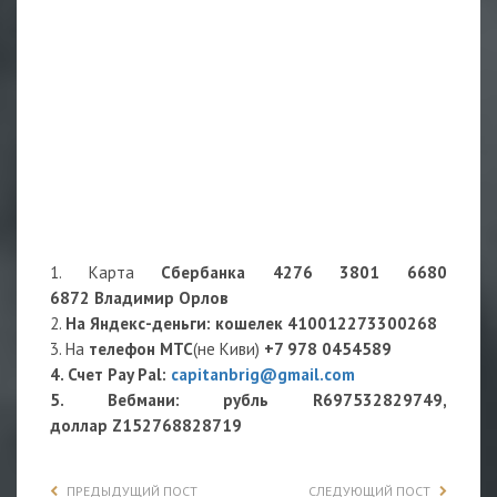
1. Карта
Сбербанка 4276 3801 6680
6872 Владимир Орлов
2.
На Яндекс-деньги
: кошелек
410012273300268
3. На
телефон МТС
(не Киви)
+7 978 0454589
4. Счет Pay Pal:
capitanbrig@gmail.com
5. Вебмани: рубль R697532829749,
доллар Z152768828719
ПРЕДЫДУЩИЙ ПОСТ
СЛЕДУЮЩИЙ ПОСТ