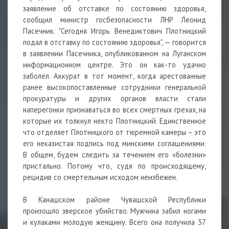
заявление об отставке по состоянию здоровья,
сообщил министр госбезопасности ЛНР Леонид
Пасечник. "Сегодня Игорь Венедиктович Плотницкий
подал в отставку по состоянию здоровья", — говорится
в заявлении Пасечника, опубликованном на Луганском
информационном центре. Это он как-то удачно
заболел. Аккурат в тот момент, когда арестованные
ранее высокопоставленные сотрудники генеральной
прокуратуры и других органов власти стали
наперегонки признаваться во всех смертных грехах, на
которые их толкнул некто Плотницкий. Единственное
что отделяет Плотницкого от тюремной камеры – это
его неказистая подпись под минскими соглашениями.
В общем, будем следить за течением его «болезни»
пристально. Потому что, судя по происходящему,
рецидив со смертельным исходом неизбежен.
В Канашском районе Чувашской Республики
произошло зверское убийство. Мужчина забил ногами
и кулаками молодую женщину. Всего она получила 37