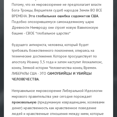
Потому, что их мировоззрение не предполагает власти
Бога-Троицы, Вершителя судеб народов Земли ВО ВСЕ
ВРЕМЕНА.
Это глобальная ошибка содомитов США.
Подобно опозорившемуся самонадеянному царю
Древности Нимвроду они строят новую Вавилонскую
башню - СВОЕ *глобальное царство*
будущего антихриста, человека, который будет
требовать божественного поклонения, опираясь на
технические достижения. Которое просуществует по
апостолу Иоанну 3,5 года и затем наступит Апокалипсис,
конец Земной истории Человечества-конец Времен.
ЛИБЕРАЛЫ США - ЭТО
САМОУБИЙЦЫ И УБИЙЦЫ
ЧЕЛОВЕЧЕСТВА.
Неправильное мировоззрение Либеральной Идеологии
мирового правительства уже сегодня порождает
произвольную
(придуманную извращенцами, хозяевами
денег) нравственность как нравственное поведение
людей и нравственные отношения между ними, которые