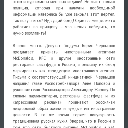
этом и журналисты местных изданий. Не знает только
полиция, которая при наличии необходимой
информации наверняка бы уже закрыла этот вертеп.
Так получается? Ну, сущий бред! Сдается мне, кое-кто
работает по принципу – что нельзя победить, то
нужно возглавить!
Второе место. Депутат Госдумы Борис Чернышов
предлагает признать иностранными агентами
McDonald's, KFC и другие иностранные сети
ресторанов фастфуда в России, а рекламу их блюд
маркировать как «продукцию иностранного агента».
Письма с соответствующей инициативой Чернышов
направил главе Роспотребнадзора Анне Поповой и
руководителю Роскомнадзора Александру Жарову. По
словам парламентария, рестораны фастфуда и их
«агрессивная реклама» прививают россиянам
нездоровый образ жизни и чуждые им иностранные
ценности. В то же время теряет популярность
традиционная русская кухня. Уверен, что в России о
том, что сети быстрого питания McDonald's и KFC