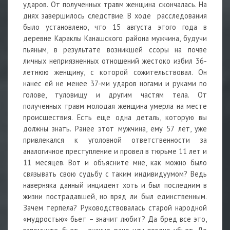
ударов. От полученных травм женщина скончалась. На
днях завершилось следствие. В ходе расследования
было установлено, что 15 августа этого года в
деревне Караклы Канашского района мужчина, будучи
пьяным, в результате возникшей ссоры на почве
личных неприязненных отношений жестоко избил 36-
летнюю женщину, с которой сожительствовал. Он
нанес ей не менее 37-ми ударов ногами и руками по
голове, туловищу и другим частям тела. От
полученных травм молодая женщина умерла на месте
происшествия. Есть еще одна деталь, которую вы
должны знать. Ранее этот мужчина, ему 57 лет, уже
привлекался к уголовной ответственности за
аналогичное преступление и провел в тюрьме 11 лет и
11 месяцев. Вот и объясните мне, как можно было
связывать свою судьбу с таким индивидуумом? Ведь
наверняка данный инцидент хоть и был последним в
жизни пострадавшей, но вряд ли был единственным.
Зачем терпела? Руководствовалась старой народной
«мудростью» бьет – значит любит? Да бред все это,