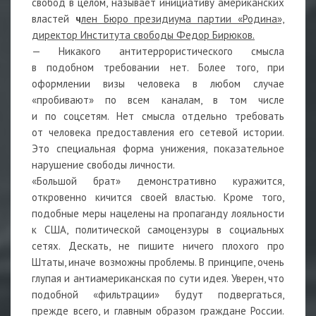
свобод в целом, называет инициативу американских
властей
ч
лен Бюро президиума партии «Родина»,
директор Института свободы Федор Бирюков.
— Никакого антитеррористического смысла
в подобном требовании нет. Более того, при
оформлении визы человека в любом случае
«пробивают» по всем каналам, в том числе
и по соцсетям. Нет смысла отдельно требовать
от человека предоставления его сетевой истории.
Это специальная форма унижения, показательное
нарушение свободы личности.
«Большой брат» демонстративно куражится,
откровенно кичится своей властью. Кроме того,
подобные меры нацелены на пропаганду лояльности
к США, политической самоцензуры в социальных
сетях. Дескать, не пишите ничего плохого про
Штаты, иначе возможны проблемы. В принципе, очень
глупая и антиамериканская по сути идея. Уверен, что
подобной «фильтрации» будут подвергаться,
прежде всего, и главным образом граждане России.