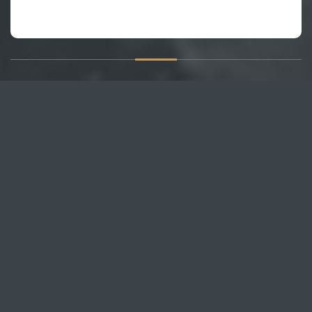
О САЙТЕ
Публикуем различные мнения, статьи и видеоматериалы.
Посетителям нашего сайта предоставляем возможность
общения на портале – вы можете комментировать
публикации и добавлять свои.
НОВОСТИ