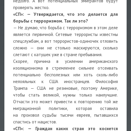
недолго. А вот потенциальных эмигрантов будут
проверять жестко.
«СП»: — Утверждается, что это делается для
борьбы с терроризмом. Так ли это?
— Не думаю, что борьба с терроризмом в этом деле
является первичной. Сетевые террористы известны
спецслужбам, а вот террористов-одиночек отловить
сложно — они не столько маскируются, сколько
слетают с катушек уже в стране пребывания.
Скорее, причина в усилении американского
изоляционизма в стремленее сильнее отсеивать
потенциально бесполезных или хоть сколь-либо
нелояльных к США иностранцев. Философия
Трампа — США не резиновые, поэтому Америке,
чтобы стать великой, нужны только наилучшие.
Отчасти это может привести к повторению той же
миграционной политики, которая оставила
на произвол судьбы тысячи евреев, пытавшихся
спастись от нацистов.
«СП»: — Граждан каких стран это коснется