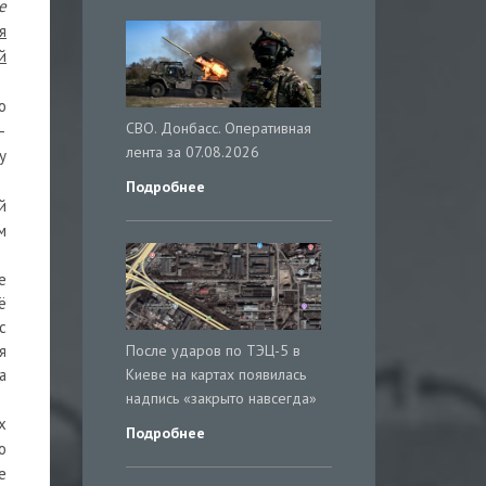
е
я
й
о
СВО. Донбасс. Оперативная
–
лента за 07.08.2026
у
Подробнее
й
м
е
ё
с
После ударов по ТЭЦ-5 в
я
Киеве на картах появилась
а
надпись «закрыто навсегда»
х
Подробнее
о
е