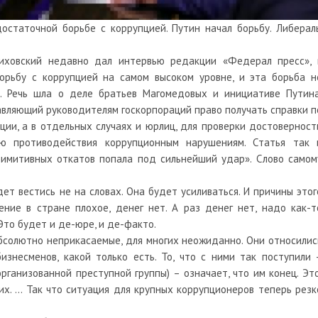
остаточной борьбе с коррупцией. Путин начал борьбу. Либерал
иховский недавно дал интервью редакции «Федерал пресс», 
орьбу с коррупцией на самом высоком уровне, и эта борьба н
. Речь шла о деле братьев Магомедовых и инициативе Путина
авляющий руководителям госкорпораций право получать справки п
ии, а в отдельных случаях и юрлиц, для проверки достоверност
 противодействия коррупционным нарушениям. Статья так 
римитивных откатов попала под сильнейший удар». Слово самом
дет вестись не на словах. Она будет усиливаться. И причины этог
ние в стране плохое, денег нет. А раз денег нет, надо как-т
Это будет и де-юре, и де-факто.
бсолютно неприкасаемые, для многих неожиданно. Они относилис
изнесменов, какой только есть. То, что с ними так поступили 
организованной преступной группы) – означает, что им конец. Это
них. … Так что ситуация для крупных коррупционеров теперь резк