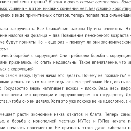
еские проблемы страны?
В этом я очень сильно сомневаюсь
.
Боле
лько усилена – в этом никаких сомнений нет. Безусловно, коррупци
формах в виде примитивных откатов, теперь попала под сильнейши
али закручивать. Все ближайшие законы Путина очевидны. Эт
ение налогов на физлица – два. Повышение пенсионного возраста 
аче будут приняты. Но – еще раз – помогут ли они экономическом
сь.
»
очной борьбой с коррупцией. Они требовали борьбы с коррупцие
сами признались. Но опять недовольны. Такое впечатление, что и
ься с коррупцией.
на самом верху. Путин начал это делать. Почему не похвалить? Н
ально делать то, что мы все годы от него требовали. Нет, опять вс
о. Государство вновь натягивает вожжи – плохо. Ведь весь пафо
 отношении не к коррупции и коррупционерам, а к государству. Дл
тва, чтобы оно ни делало. Хотя это уже похоже не на идеологию, а н
 мешает расти экономике из-за откатов и блата. Теперь самы
ье, а борьба с монополией местных МУПов и ГУПов начата п
ами началась повсеместно. Не признать этого даже либералы н