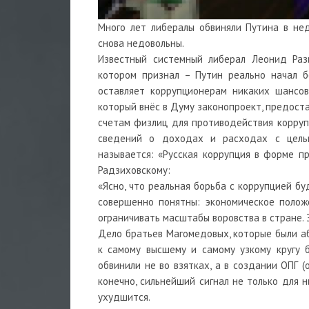
Много лет либералы обвиняли Путина в нед
снова недовольны.
Известный системный либерал Леонид Раз
котором признал – Путин реально начал б
оставляет коррупционерам никаких шансов
который внёс в Думу законопроект, предост
счетам физлиц для противодействия коррупц
сведений о доходах и расходах с целью
называется: «Русская коррупция в форме п
Радзиховскому:
«Ясно, что реальная борьба с коррупцией бу
совершенно понятны: экономическое положе
ограничивать масштабы воровства в стране. 
Дело братьев Магомедовых, которые были а
к самому высшему и самому узкому кругу б
обвинили не во взятках, а в создании ОПГ (
конечно, сильнейший сигнал не только для 
ухудшится.