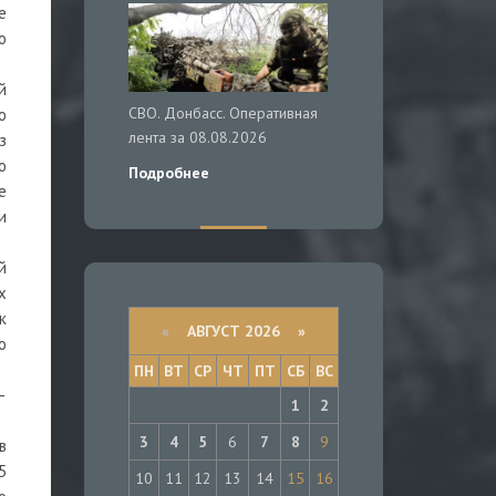
е
о
й
СВО. Донбасс. Оперативная
о
лента за 08.08.2026
з
о
Подробнее
е
и
й
х
к
«
АВГУСТ 2026 »
о
ПН
ВТ
СР
ЧТ
ПТ
СБ
ВС
–
1
2
3
4
5
6
7
8
9
в
5
10
11
12
13
14
15
16