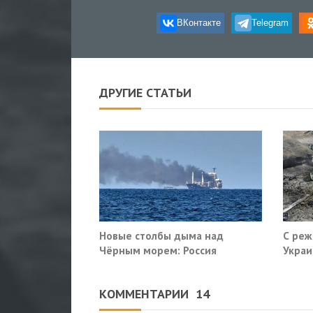
ВКонтакте
Telegram
ДРУГИЕ СТАТЬИ
Новые столбы дыма над
С реж
Чёрным морем: Россия
Украи
поразила очередные сухогрузы
Киева
КОММЕНТАРИИ
14