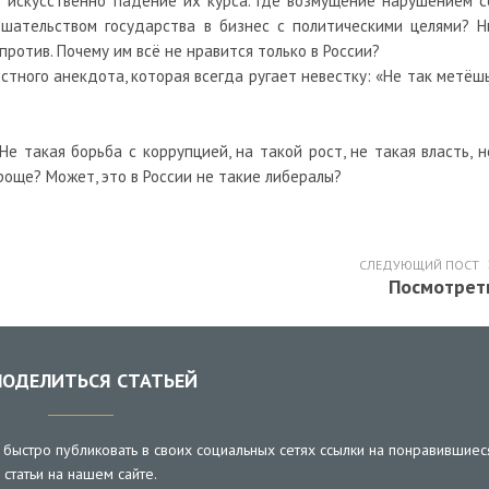
ь искусственно падение их курса. Где возмущение нарушением с
ешательством государства в бизнес с политическими целями? Н
ротив. Почему им всё не нравится только в России?
тного анекдота, которая всегда ругает невестку: «Не так метёшь
Не такая борьба с коррупцией, на такой рост, не такая власть, н
проще? Может, это в России не такие либералы?
СЛЕДУЮЩИЙ ПОСТ
Посмотрет
ОДЕЛИТЬСЯ СТАТЬЕЙ
быстро публиковать в своих социальных сетях ссылки на понравившиес
статьи на нашем сайте.