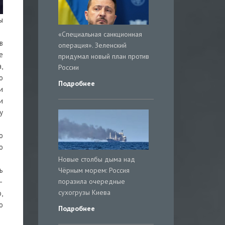
ы
«Специальная санкционная
в
операция». Зеленский
е
придумал новый план против
,
России
о
Подробнее
и
и
у
о
о
Новые столбы дыма над
ь
Чёрным морем: Россия
поразила очередные
–
сухогрузы Киева
,
о
Подробнее