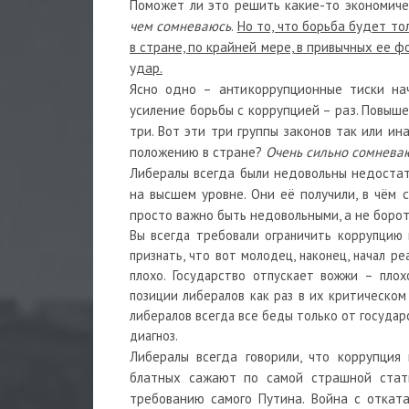
Поможет ли это решить какие-то экономич
чем сомневаюсь
.
Но то, что борьба будет то
в стране, по крайней мере, в привычных ее 
удар.
Ясно одно – антикоррупционные тиски нач
усиление борьбы с коррупцией – раз. Повыш
три. Вот эти три группы законов так или ин
положению в стране?
Очень сильно сомневаю
Либералы всегда были недовольны недостат
на высшем уровне. Они её получили, в чём 
просто важно быть недовольными, а не борот
Вы всегда требовали ограничить коррупцию 
признать, что вот молодец, наконец, начал ре
плохо. Государство отпускает вожжи – плох
позиции либералов как раз в их критическом
либералов всегда все беды только от государс
диагноз.
Либералы всегда говорили, что коррупция
блатных сажают по самой страшной стат
требованию самого Путина. Война с откат