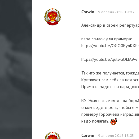
Corwin
9 апреля 2018 18:03
Александр в своем репертуаре
пара ссылок для примера:
https://youtu.be/OGO0RynKXF
https://youtu.be/qulwuOkIA9w
Так что же получается, граж
Критикует сам себя за недос
Прямо парадокс на парадок
P.S. Экая нынче мода на бор
о ком ведете речь, чтобы я м
примеру Горбачева наградил
надо полагать.
Corwin
9 апреля 2018 18:05