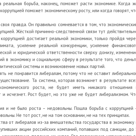
а реальная борьба, наконец, поможет расти экономике. Когда ж
 коррупцией поможет экономическому росту, или когда говорят, чт
 своя правда. Он правильно сомневается в том, что экономически
рупцией. Жёсткой причинно-следственной связи тут действительн
 коррупцией достигает реальной экономики, только пройдя чере
лимата, усиление реальной конкуренции, усиление финансовог
ческой и юридической ответственности сверху донизу, изменени
й в экономику и социальную сферу в результате того, что деньг
итической системы и возникновение новых партий.
опять не понравится либералам, потому что не оставит либерально
уществование. Та система, которая возникнет в результате все
ономического роста, не будет иметь никакого отношения 
 и исчезнет. Рост будет, но это уже не будет либерализмом. Чт
ия и не было роста – недовольны. Пошла борьба с коррупцией 
ольны. Не тот рост, не на том основании, не на тех принципах.
ства от либералов из-за вмешательства государства в экономику 
упивших акции российских компаний, попавших под санкции, до 