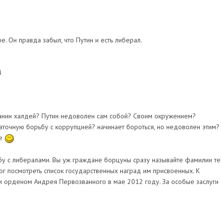
. Он правда забыл, что Путин и есть либерал.
4
данин халдей? Путин недоволен сам собой? Своим окружением?
таточную борьбу с коррупцией? начинает бороться, но недоволен этим?
се
ьбу с либералами. Вы уж граждане борцуны сразу называйте фамилии те
ог посмотреть список государственных наград им присвоенных. К
и орденом Андрея Первозванного в мае 2012 году. За особые заслуги