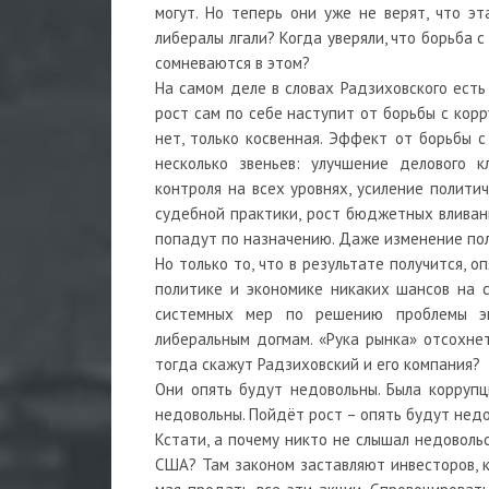
могут. Но теперь они уже не верят, что эт
либералы лгали? Когда уверяли, что борьба с
сомневаются в этом?
На самом деле в словах Радзиховского есть
рост сам по себе наступит от борьбы с кор
нет, только косвенная. Эффект от борьбы с
несколько звеньев: улучшение делового к
контроля на всех уровнях, усиление полити
судебной практики, рост бюджетных вливани
попадут по назначению. Даже изменение пол
Но только то, что в результате получится, 
политике и экономике никаких шансов на с
системных мер по решению проблемы эк
либеральным догмам. «Рука рынка» отсохнет
тогда скажут Радзиховский и его компания?
Они опять будут недовольны. Была коррупц
недовольны. Пойдёт рост – опять будут недов
Кстати, а почему никто не слышал недоволь
США? Там законом заставляют инвесторов, к