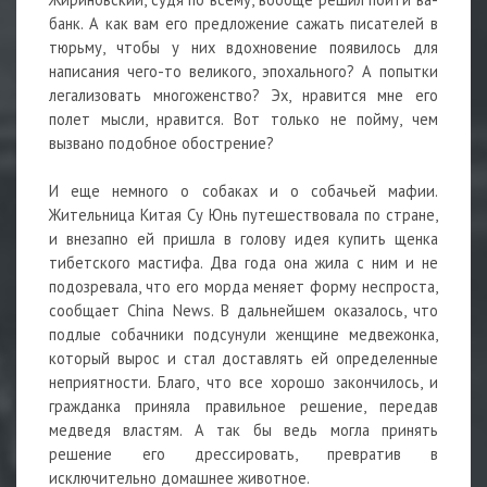
банк. А как вам его предложение сажать писателей в
тюрьму, чтобы у них вдохновение появилось для
написания чего-то великого, эпохального? А попытки
легализовать многоженство? Эх, нравится мне его
полет мысли, нравится. Вот только не пойму, чем
вызвано подобное обострение?
И еще немного о собаках и о собачьей мафии.
Жительница Китая Су Юнь путешествовала по стране,
и внезапно ей пришла в голову идея купить щенка
тибетского мастифа. Два года она жила с ним и не
подозревала, что его морда меняет форму неспроста,
сообщает China News. В дальнейшем оказалось, что
подлые собачники подсунули женщине медвежонка,
который вырос и стал доставлять ей определенные
неприятности. Благо, что все хорошо закончилось, и
гражданка приняла правильное решение, передав
медведя властям. А так бы ведь могла принять
решение его дрессировать, превратив в
исключительно домашнее животное.