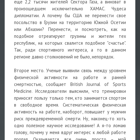
еще 2,2 тысячи жителей Сектора Газа, а виноват в
произошедшем исключительно ХАМАС. Чудеса
дипломатии. А почему бы США не перенести свое
посольство в Грузии на территорию Южной Осетии
или Абхазии? Перенести, и посмотреть, как на
подобное отреагируют грузины и жители тех
республик, на которых свалится подобное "счастье".
Так, ради спортивного интереса, а то в данном
регионе давно столкновений не было, непорядок.
Второе место. Ученые выявили связь между уровнем
физической активности на работе и ранней
смертностью, сообщает British Journal of Sports
Medicine. Исследователи выяснили, что тренировки
приносят пользу только тем, кто занимается спортом
в свободное время. Систематическая физическая
активность на работе, наоборот, повышает у мужчин
риск преждевременной смерти. Ну, наконец-то хоть
одно полезное научное исследование! А я-то ломаю
голову, почему у меня вдруг интерес к любой работе
пропал. Оказывается, все очень просто – мой