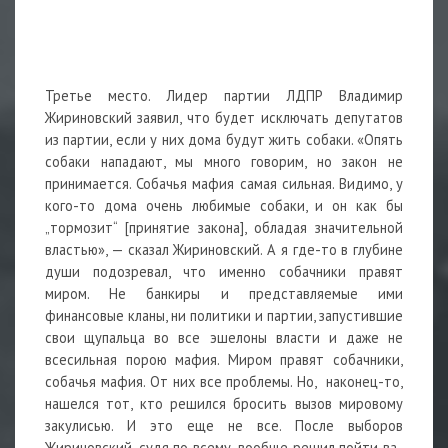
Третье место. Лидер партии ЛДПР Владимир
Жириновский заявил, что будет исключать депутатов
из партии, если у них дома будут жить собаки. «Опять
собаки нападают, мы много говорим, но закон не
принимается. Собачья мафия самая сильная. Видимо, у
кого-то дома очень любимые собаки, и он как бы
„тормозит“ [принятие закона], обладая значительной
властью», — сказал Жириновский. А я где-то в глубине
души подозревал, что именно собачники правят
миром. Не банкиры и представляемые ими
финансовые кланы, ни политики и партии, запустившие
свои щупальца во все эшелоны власти и даже не
всесильная порою мафия. Миром правят собачники,
собачья мафия. От них все проблемы. Но, наконец-то,
нашелся тот, кто решился бросить вызов мировому
закулисью. И это еще не все. После выборов
Жириновский, судя по всему, вообще решил пойти ва-