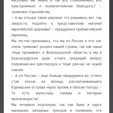
насколько мы знаем, и так все спокойненько, все
культурненько и исключительная благодать? –
тревожно спросили мы.
– А вы откуда такие дерзкие, что решились, вот так
запросто, подойти к представителю могучей
европейской державы? – прищурился прибалтийский
европеец.
Мы честно признались, что мы из России и что нас
очень тревожит раздел нашей страны, так как наша
теща проживает в Волгоградской области, а мы в
Краснодарском крае, отчего грядущий вопрос
получения виз для поездок к теще для нас не чужой
совсем.
– А, из России, – еще больше прищурился он, отчего
стал похож на японца, рассматривающего
Курильские острова через пролив в плохую погоду. –
То есть агрессоры, хакеры и матерые
пропагандисты!
Мы печально вздохнули, так как были в курсе
нынешних западных трендов и понимали, что