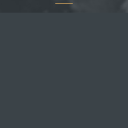
О САЙТЕ
Публикуем различные мнения, статьи и видеоматериалы.
Посетителям нашего сайта предоставляем возможность
общения на портале – вы можете комментировать
публикации и добавлять свои.
НОВОСТИ
Все новости
Россия