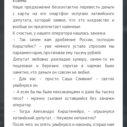
взаймы.
Наше предложение бесконтактно перевести деньги
с карты на его смартфон испугало латвийского
депутата, который заявил, что это колдовство и
вообще он предпочитает наличные.
К счастью, у нашего оператора нашлась заначка.
– Так зачем вам дробление России, господин
Кирштейнс? – уже немного устало спросили мы
парламентария, протягивая ему тысячу рублей.
Депутат любовно разгладил купюру, зачем-то ее
поцеловал и бережно спрятал в карман. Было
заметно, что деньги он совсем не любил.
– Для вас – просто Саша Сливкин! – светло
улыбнулся он.
– А если бы мы были мексиканцами и дали бы тысячу
песо? – мрачно съязвил оставшийся без заначки
оператор.
– Тогда Алехандро Кирштенейро, – огрызнулся
латвийский депутат. – Неужели непонятно?
После чего он опять улыбнулся и наконец открыл нам