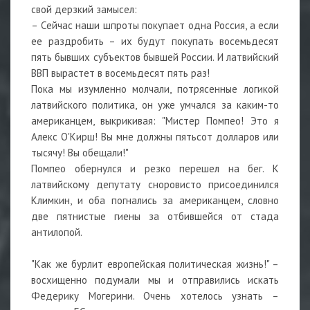
свой дерзкий замысел:
– Сейчас наши шпроты покупает одна Россия, а если
ее раздробить – их будут покупать восемьдесят
пять бывших субъектов бывшей России. И латвийский
ВВП вырастет в восемьдесят пять раз!
Пока мы изумленно молчали, потрясенные логикой
латвийского политика, он уже умчался за каким-то
американцем, выкрикивая: "Мистер Помпео! Это я
Алекс О'Кирш! Вы мне должны пятьсот долларов или
тысячу! Вы обещали!"
Помпео обернулся и резко перешел на бег. К
латвийскому депутату сноровисто присоединился
Климкин, и оба погнались за американцем, словно
две пятнистые гиены за отбившейся от стада
антилопой.
"Как же бурлит европейская политическая жизнь!" –
восхищенно подумали мы и отправились искать
Федерику Могерини. Очень хотелось узнать –