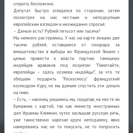
спорить бесполезно.
Депутат быстро огляделся по сторонам, затем
посмотрел на нас честным и неподкупным
европейским взглядом и неожиданно спросил:
– Деньги есть? Рублей пятьсот или тысяча?
Мы немного растерялись. У нас на карте лежали две
тысячи рублей, оставшиеся от гонорара за
вмешательство в выборы во Французской Гвиане с
целью привести к власти партию тамошних
индейцев араваков под лозунгом: "Памятайте,
европейцы – здесь хозяева индейцы!", за что те
обещали подарить "Роскосмосу" французский
космодром Куру, но мы думали спустить эти деньги
на пиво.
– Есть, – наконец решились мы, пощупав, на месте ли
бумажник с картой, так как министр иностранных
дел Украины Климкин, чутко заслышав русскую речь,
уже таинственно нарезал круги неподалеку, явно
намереваясь нас не то покусать, не то попросить