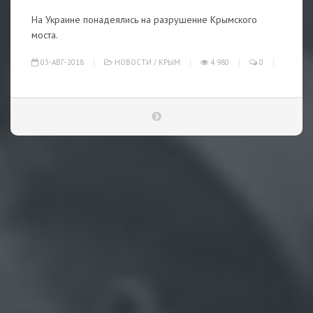
На Украине понадеялись на разрушение Крымского
моста.
03-АВГ-2018
НОВОСТИ
/
КРЫМ
4 980
0