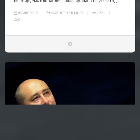
пилотируемых кораблей запланировано на 2019 год...
03-АВГ-2018
НОВОСТИ
/
В МИРЕ
2 781
0