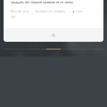
тридцать лет страной правили не те элиты.
03-АВГ-2018
НОВОСТИ
/
УКРАИНА
2 939
0
О САЙТЕ
Публикуем различные мнения, статьи и видеоматериалы.
Посетителям нашего сайта предоставляем возможность
общения на портале – вы можете комментировать
публикации и добавлять свои.