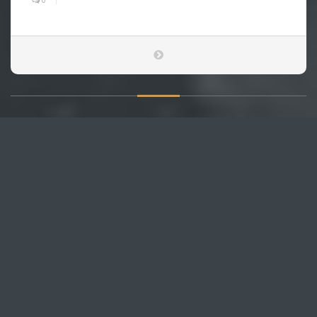
0
О САЙТЕ
Публикуем различные мнения, статьи и видеоматериалы.
Посетителям нашего сайта предоставляем возможность
общения на портале – вы можете комментировать
публикации и добавлять свои.