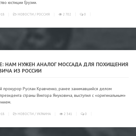
тво юстиции Грузии.
018
НОВОСТИ
/
РОССИЯ
2 702
0
ВЕ: НАМ НУЖЕН АНАЛОГ МОССАДА ДЛЯ ПОХИЩЕНИЯ
ВИЧА ИЗ РОССИИ
ий прокурор Руслан Кравченко, ранее занимавшийся делом
президента страны Виктора Януковича, выступил с «оригинальным»
нием.
018
НОВОСТИ
/
УКРАИНА
2 341
0