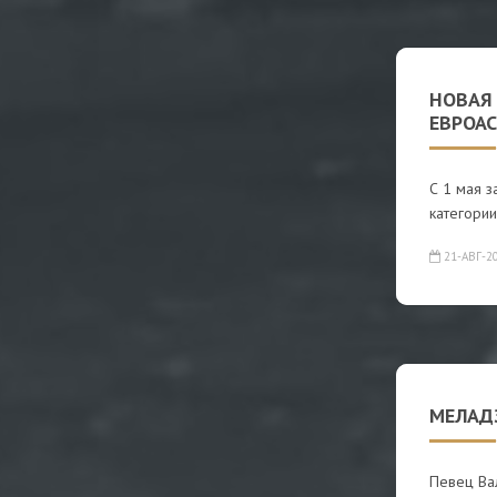
НОВАЯ
ЕВРОА
С 1 мая 
категории
21-АВГ-2
МЕЛАД
Певец Ва