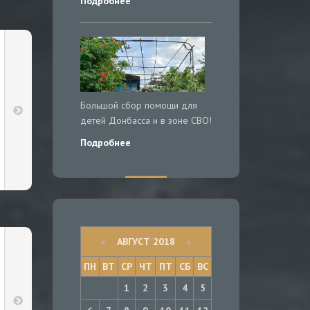
Подробнее
Большой сбор помощи для
детей Донбасса и в зоне СВО!
Подробнее
«
АВГУСТ 2018
»
ПН
ВТ
СР
ЧТ
ПТ
СБ
ВС
1
2
3
4
5