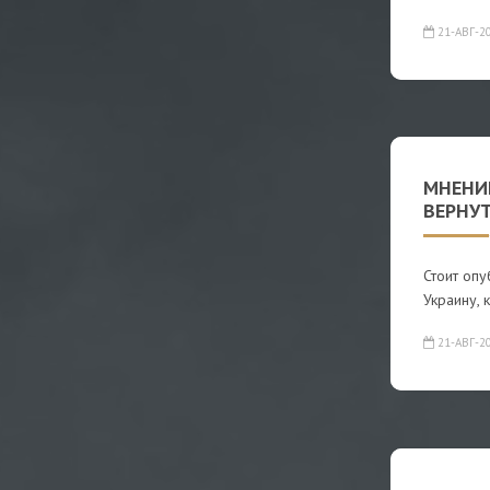
21-АВГ-2
МНЕНИ
ВЕРНУ
Стоит опу
Украину, 
21-АВГ-2