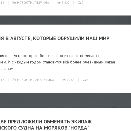
018
НОВОСТИ
/
УКРАИНА
2 410
0
Я В АВГУСТЕ, КОТОРЫЕ ОБРУШИЛИ НАШ МИР
дня в августе, которые большинство из нас вспоминает с
ем. И с каждым годом становится всё более очевидным, какая
а к нам
018
НОВОСТИ
/
АНАЛИТИКА
3 768
4
КВЕ ПРЕДЛОЖИЛИ ОБМЕНЯТЬ ЭКИПАЖ
СКОГО СУДНА НА МОРЯКОВ "НОРДА"