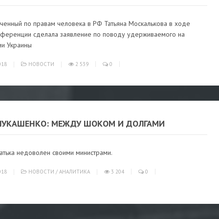
ченный по правам человека в РФ Татьяна Москалькова в ходе
нференции сделала заявление по поводу удерживаемого на
ии Украины
018
НОВОСТИ
2 539
0
ЛУКАШЕНКО: МЕЖДУ ШОКОМ И ДОЛГАМИ
атька недоволен своими министрами.
018
НОВОСТИ
/
АНАЛИТИКА
3 204
0