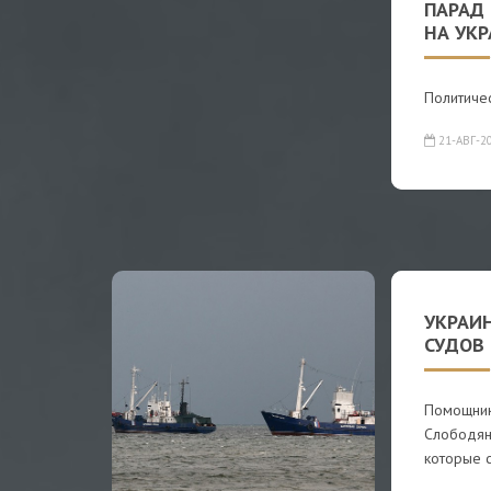
ПАРАД
НА УК
Политиче
21-АВГ-2
УКРАИ
СУДОВ 
Помощник
Слободян
которые 