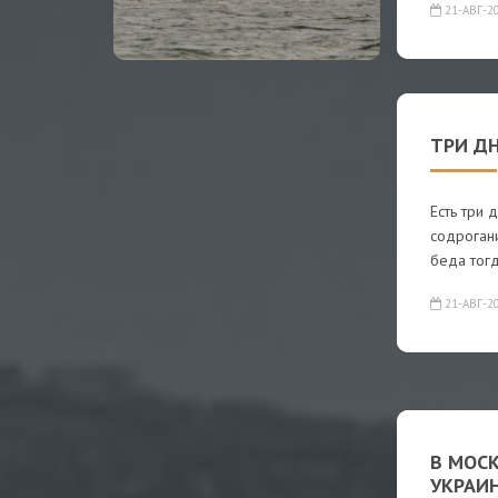
21-АВГ-2
ТРИ ДН
Есть три 
содрогани
беда тогд
21-АВГ-2
В МОС
УКРАИН