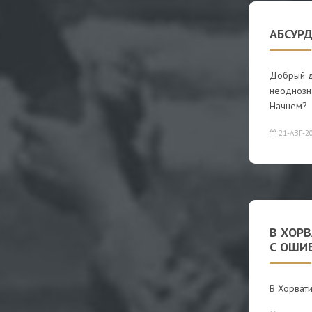
АБСУРД
Добрый де
неоднозн
Начнем?
21-АВГ-2
В ХОР
С ОШИ
В Хорвати