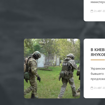
министерс
21-АВГ-2
В КИЕ
ЯНУКО
Украинск
бывшего 
предложе
21-АВГ-2