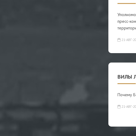
Уполномо
пресс-ко
территор
21-АВГ-2
ВИЛЫ 
Почему Б
21-АВГ-2