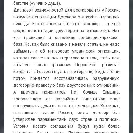
бегстве (ну или о душе).
Диапазон возможностей для реагирования у России,
в случае денонсации Договора о дружбе широк, как
никогда. В конечном итоге этот договор — нечто
вроде конституции двусторонних отношений. Нет
его, провисает и остальная договорно-правовая
база. Но, как было сказано в начале статьи, не надо
забывать и об интересах украинской оппозиции,
которая совсем не заинтересована в том, чтобы под
занавес своего правления Порошенко развязал
конфликт с Россией (пусть и не горячий). Ведь это им
потом придётся восстанавливать разрушенную
договорно-правовую базу двусторонних отношений.
А времена поменялись. Нет больше Ельцина,
требовавшего от российских чиновников едва
проснувшись думать «что ты сделал для Украины»,
являвшегося главой России, когда договор был
утвержден парламентами двух стран и подписан.
Условия нового соглашения будут куда более
жёсткими. Да и давать Порошенко возможность