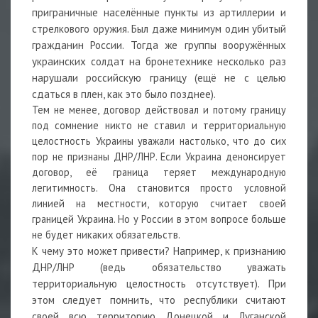
приграничные населённые пункты из артиллерии и
стрелкового оружия. Был даже минимум один убитый
гражданин России. Тогда же группы вооружённых
украинских солдат на бронетехнике несколько раз
нарушали российскую границу (ещё не с целью
сдаться в плен, как это было позднее).
Тем не менее, договор действовал и потому границу
под сомнение никто не ставил и территориальную
целостность Украины уважали настолько, что до сих
пор не признаны ДНР/ЛНР. Если Украина денонсирует
договор, её граница теряет международную
легитимность. Она становится просто условной
линией на местности, которую считает своей
границей Украина. Но у России в этом вопросе больше
не будет никаких обязательств.
К чему это может привести? Например, к признанию
ДНР/ЛНР (ведь обязательство уважать
территориальную целостность отсутствует). При
этом следует помнить, что республики считают
своей всю территорию Донецкой и Луганской