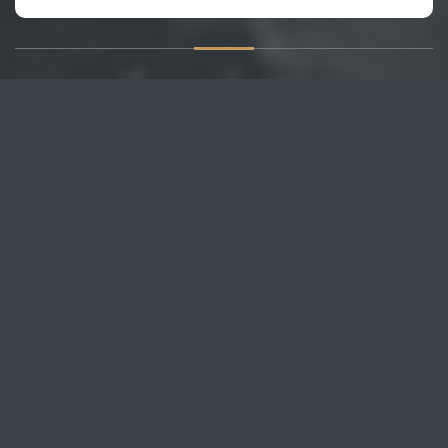
О САЙТЕ
Публикуем различные мнения, статьи и видеоматериалы.
Посетителям нашего сайта предоставляем возможность
общения на портале – вы можете комментировать
публикации и добавлять свои.
НОВОСТИ
Все новости