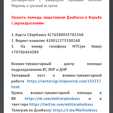
Меркель о срочной встрече.
Оказать помощь защитникам Донбасса в борьбе
с укрокарателями:
1. Карта Сбербанка 4276380053782368
2. Яндекс-кошелек 410012273300268
3. На номер телефона МТС(не Киви)
+79780454589
Военно-гуманитарный центр помощи
подразделениям ВС ЛНР и ДНР
Заглавный пост о военно-гуманитарной
работе
https://centercigr.livejournal.com/153337.
html
Группа военно-гуманитарной помощи в
ВК
https://vk.com/militarydonbass
и в
твиттере
https://twitter.com/militarydonbass
Телеграм по Донбассу:
https://t.me/WarDonbass