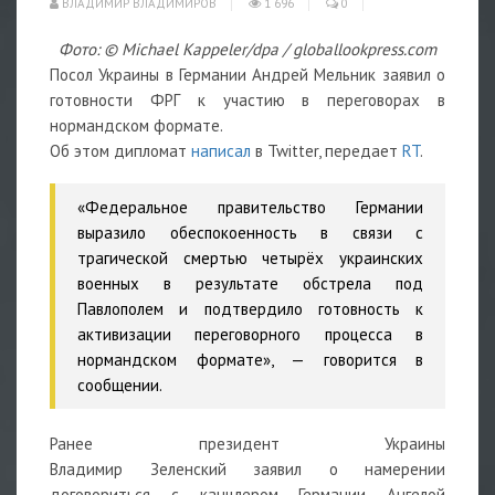
ВЛАДИМИР ВЛАДИМИРОВ
1 696
0
Фото: © Michael Kappeler/dpa / globallookpress.com
Посол Украины в Германии Андрей Мельник заявил о
готовности ФРГ к участию в переговорах в
нормандском формате.
Об этом дипломат
написал
в Twitter, передает
RT
.
«Федеральное правительство Германии
выразило обеспокоенность в связи с
трагической смертью четырёх украинских
военных в результате обстрела под
Павлополем и подтвердило готовность к
активизации переговорного процесса в
нормандском формате», — говорится в
сообщении.
Ранее президент Украины
Владимир Зеленский заявил о намерении
договориться с канцлером Германии Ангелой