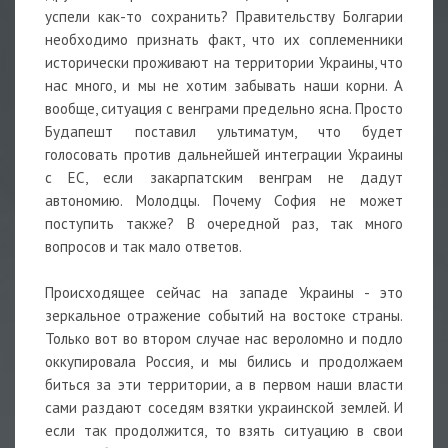
успели как-то сохранить? Правительству Болгарии
необходимо признать факт, что их соплеменники
исторически проживают на территории Украины, что
нас много, и мы не хотим забывать наши корни. А
вообще, ситуация с венграми предельно ясна. Просто
Будапешт поставил ультиматум, что будет
голосовать против дальнейшей интеграции Украины
с ЕС, если закарпатским венграм не дадут
автономию. Молодцы. Почему София не может
поступить также? В очередной раз, так много
вопросов и так мало ответов.
Происходящее сейчас на западе Украины - это
зеркальное отражение событий на востоке страны.
Только вот во втором случае нас вероломно и подло
оккупировала Россия, и мы бились и продолжаем
биться за эти территории, а в первом наши власти
сами раздают соседям взятки украинской землей. И
если так продолжится, то взять ситуацию в свои