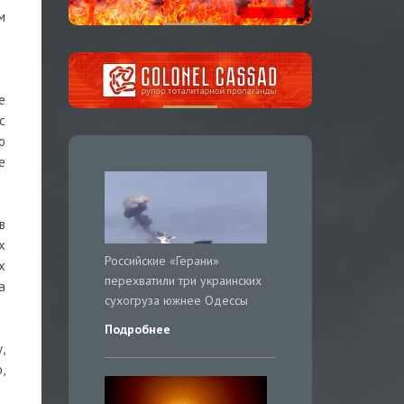
м
е
с
о
е
в
х
Российские «Герани»
х
перехватили три украинских
а
сухогруза южнее Одессы
Подробнее
,
,