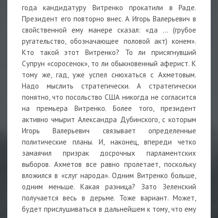
года кандидатуру Витренко прокатили в Раде.
Президент его повторно внес. А Игорь Валерьевич в
свойственной ему манере сказал: «да ... (грубое
ругательство, обозначающее половой акт) конем».
Кто такой этот Витренко? То ли присягнувший
Супрун «соросенок», то ли обыкновенный аферист. К
тому же, гад, уже успел снюхаться с Ахметовым.
Надо мыслить стратегически. А стратегически
понятно, что посольство США никогда не согласится
на премьера Витренко. Более того, президент
активно чмырит Александра Дубинского, с которым
Игорь Валерьевич связывает определенные
политические планы. И, наконец, впереди четко
замаячил призрак досрочных парламентских
выборов. Ахметов все равно пролетает, поскольку
вложился в «слуг народа». Одним Витренко больше,
одним меньше. Какая разница? Зато Зеленский
получается весь в дерьме. Тоже вариант. Может,
будет прислушиваться в дальнейшем к тому, что ему