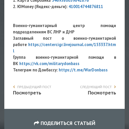
1. Карта Сбербанка
5469380039842876
2. ЮMoney (Яндекс-деньги):
410014744876811
Военно-гуманитарный центр помощи
подразделениям ВС ЛНР и ДНР
Заглавный пост о военно-гуманитарной
работе
https://centercigr.livejournal.com/153337.htm
l
Группа военно-гуманитарной помощи в
ВК
https://vk.com/militarydonbass
Телеграм по Донбассу:
https://t.me/WarDonbass
ПРЕДЫДУЩИЙ ПОСТ
СЛЕДУЮЩИЙ ПОСТ
Посмотреть
Посмотреть
ПОДЕЛИТЬСЯ СТАТЬЕЙ