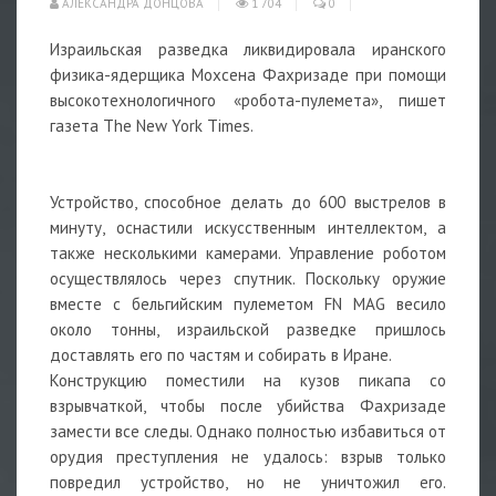
АЛЕКСАНДРА ДОНЦОВА
1 704
0
Израильская разведка ликвидировала иранского
физика-ядерщика Мохсена Фахризаде при помощи
высокотехнологичного «робота-пулемета», пишет
газета The New York Times.
Устройство, способное делать до 600 выстрелов в
минуту, оснастили искусственным интеллектом, а
также несколькими камерами. Управление роботом
осуществлялось через спутник. Поскольку оружие
вместе с бельгийским пулеметом FN MAG весило
около тонны, израильской разведке пришлось
доставлять его по частям и собирать в Иране.
Конструкцию поместили на кузов пикапа со
взрывчаткой, чтобы после убийства Фахризаде
замести все следы. Однако полностью избавиться от
орудия преступления не удалось: взрыв только
повредил устройство, но не уничтожил его.