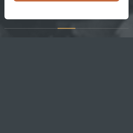
О САЙТЕ
Публикуем различные мнения, статьи и видеоматериалы.
Посетителям нашего сайта предоставляем возможность
общения на портале – вы можете комментировать
публикации и добавлять свои.
НОВОСТИ