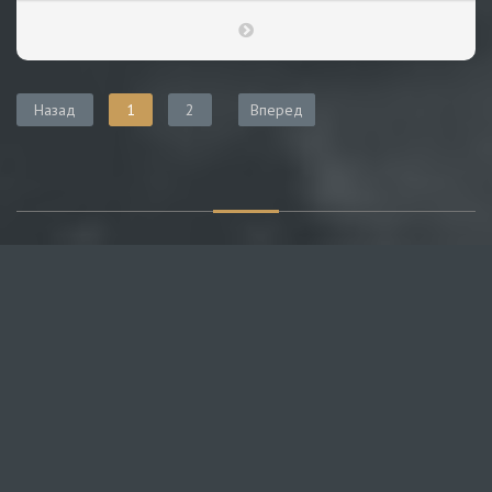
Назад
1
2
Вперед
О САЙТЕ
Публикуем различные мнения, статьи и видеоматериалы.
Посетителям нашего сайта предоставляем возможность
общения на портале – вы можете комментировать
публикации и добавлять свои.