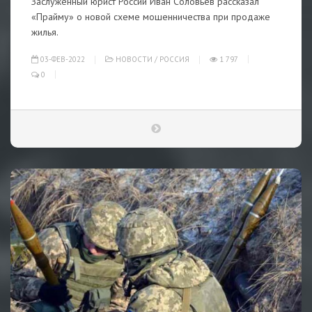
Заслуженный юрист России Иван Соловьев рассказал
«Прайму» о новой схеме мошенничества при продаже
жилья.
03-ФЕВ-2022
НОВОСТИ
/
РОССИЯ
1 797
0