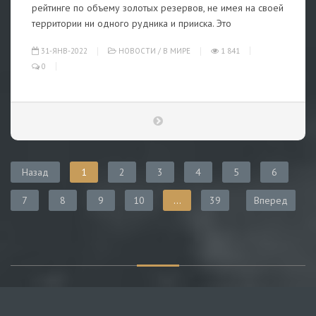
рейтинге по объему золотых резервов, не имея на своей
территории ни одного рудника и прииска. Это
31-ЯНВ-2022
НОВОСТИ
/
В МИРЕ
1 841
0
Назад
1
2
3
4
5
6
7
8
9
10
...
39
Вперед