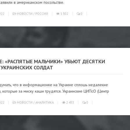
заявили в американском посольстве.
022
НОВОСТИ
/
РОССИЯ
1 502
0
Е: «РАСПЯТЫЕ МАЛЬЧИКИ» УБЬЮТ ДЕСЯТКИ
 УКРАИНСКИХ СОЛДАТ
думать, что в информационке на Украине сплошь недалекие
, которые за миску каши трудятся. Украинские ЦИПсО (Центр
022
НОВОСТИ
/
АНАЛИТИКА
2 453
0