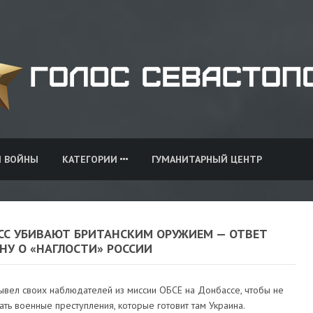
И ВОЙНЫ
КАТЕГОРИИ
ГУМАНИТАРНЫЙ ЦЕНТР
СС УБИВАЮТ БРИТАНСКИМ ОРУЖИЕМ — ОТВЕТ
НУ О «НАГЛОСТИ» РОССИИ
ывел своих наблюдателей из миссии ОБСЕ на Донбассе, чтобы не
ть военные преступления, которые готовит там Украина.