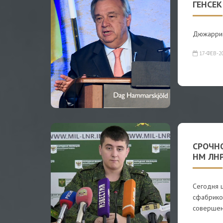
ГЕНСЕК
Дюжаррик:
17-ФЕВ-2
СРОЧН
НМ ЛН
Сегодня 
сфабрико
совершен