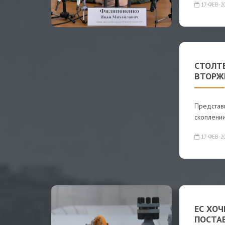
17-ФЕВ-2
СТОЛТЕ
ВТОРЖЕ
Представи
скоплении
17-ФЕВ-2
ЕС ХО
ПОСТА