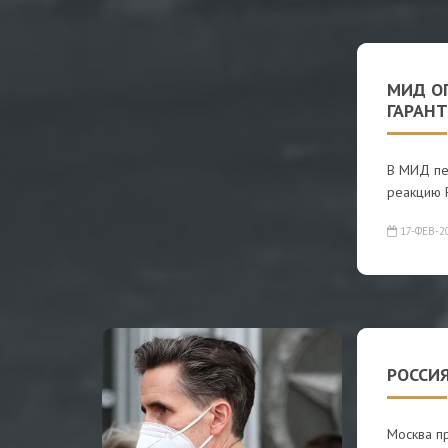
МИД О
ГАРАН
В МИД пе
реакцию Р
17-ФЕВ-2
РОССИ
Москва п