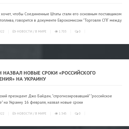
 хочет, чтобы Соединенные Штаты стали его основным поставщиком
топлива, говорится в документе Еврокомиссии "Торговля СПГ между
022
НОВОСТИ
/
В МИРЕ
1 703
0
Н НАЗВАЛ НОВЫЕ СРОКИ «РОССИЙСКОГО
ЕНИЯ» НА УКРАИНУ
ский президент Джо Байден, "спрогнозировавший" "российское
" на Украину 16 февраля, назвал новые сроки
022
НОВОСТИ
/
В МИРЕ
1 345
0