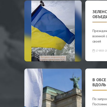
ЗЕЛЕНС
ОБЪЕД
Президент
военной 
своей
17-ФЕВ-2
В ОБСЕ
ВДОЛЬ
По запро
Постоянно