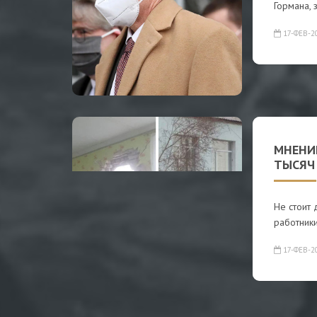
Гормана, 
17-ФЕВ-2
МНЕНИ
ТЫСЯЧ
Не стоит 
работники
17-ФЕВ-2