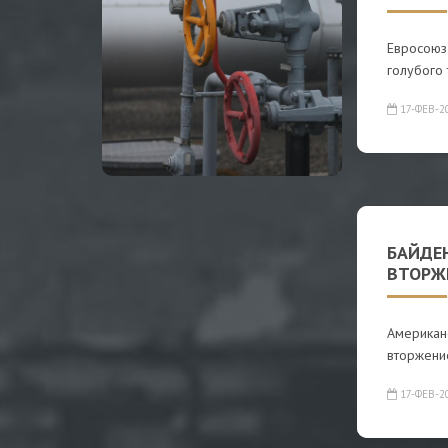
Евросоюз
голубого 
17-ФЕВ-2
БАЙДЕ
ВТОРЖ
Американ
вторжение
17-ФЕВ-2