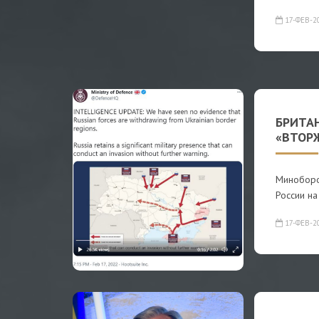
17-ФЕВ-2
БРИТА
«ВТОР
Миноборо
России на
17-ФЕВ-2