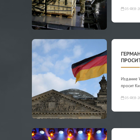
05-ФЕВ-2
ГЕРМАН
ПРОСИ
Издание W
просит К
05-ФЕВ-2