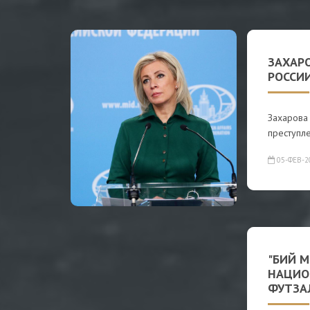
ЗАХАР
РОССИИ
Захарова 
преступл
05-ФЕВ-2
"БИЙ М
НАЦИО
ФУТЗА