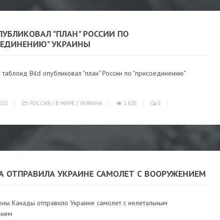
ПУБЛИКОВАЛ "ПЛАН" РОССИИ ПО
ОЕДИНЕНИЮ" УКРАИНЫ
таблоид Bild опубликовал "план" России по "присоединению"
022
РОССИЯ
/
В МИРЕ
/
УКРАИНА
1 620
0
А ОТПРАВИЛА УКРАИНЕ САМОЛЕТ С ВООРУЖЕНИЕМ
ны Канады отправило Украине самолет с нелетальным
нием