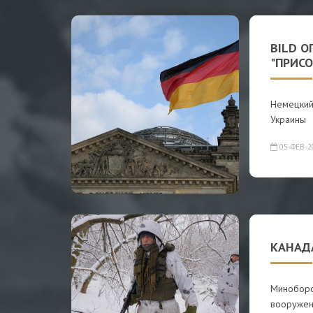
BILD О
"ПРИС
Немецкий 
Украины
05-ФЕВ-2
КАНАД
Миноборо
вооруже