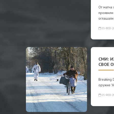
От матча 
проявили 
оглашали
05-ФЕВ-2
СМИ: 
СВОЕ О
Breaking 
оружие У
05-ФЕВ-2