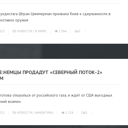
бундестага Штрак-Циммерман призвала Киев к сдержанности в
поставок оружия
022
НОВОСТИ
/
В МИРЕ
1 584
0
Е:НЕМЦЫ ПРОДАДУТ «СЕВЕРНЫЙ ПОТОК-2»
М
готова отказаться от российского газа, и ждёт от США выгодных
ний взамен.
022
НОВОСТИ
/
АНАЛИТИКА
2 224
0