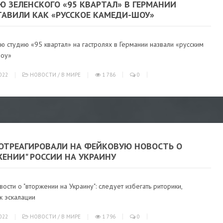
 ЗЕЛЕНСКОГО «95 КВАРТАЛ» В ГЕРМАНИИ
ТАВИЛИ КАК «РУССКОЕ КАМЕДИ-ШОУ»
ю студию «95 квартал» на гастролях в Германии назвали «русским
шоу»
022
НОВОСТИ
/
В МИРЕ
1 786
0
 ОТРЕАГИРОВАЛИ НА ФЕЙКОВУЮ НОВОСТЬ О
ЕНИИ" РОССИИ НА УКРАИНУ
ости о "вторжении на Украину": следует избегать риторики,
к эскалации
022
НОВОСТИ
/
В МИРЕ
1 796
0