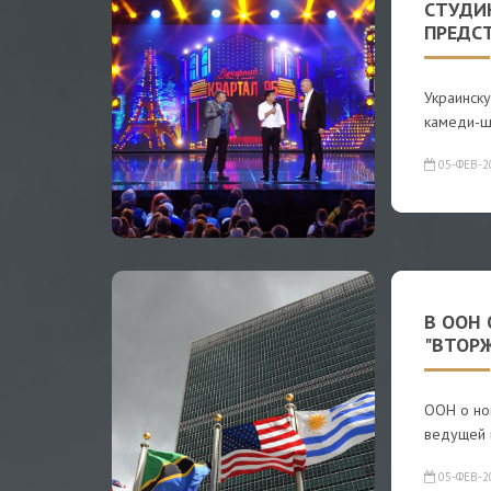
СТУДИЮ
ПРЕДС
Украинску
камеди-
05-ФЕВ-2
В ООН
"ВТОРЖ
ООН о нов
ведущей 
05-ФЕВ-2