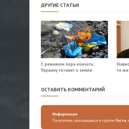
ДРУГИЕ СТАТЬИ
С режимом пора кончать:
Главк
Украину готовят к земле
те же
потер
ОСТАВИТЬ КОММЕНТАРИЙ
Информация
Посетители, находящиеся в группе
Гости
,