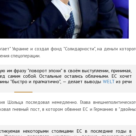
огает" Украине и создал фонд "Солидарности", на деньги которог
ения спецоперации.
ю им фразу "поворот эпохи" в своём выступлении, принимая,
еред самим собой. Остальные остались облачными. ЕС хочет
ины "быстро и прагматично", — делает выводы
WELT
из речи
ия Шольца последовал немедленно. Глава внешнеполитическог
ковал гневный пост, в котором обвинил ЕС и Германию в "двойны
рактикуемая некоторыми столицами ЕС в последние годы в