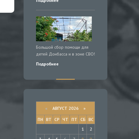
Подробнее
Большой сбор помощи для
детей Донбасса и в зоне СВО!
Подробнее
«
АВГУСТ 2026 »
ПН
ВТ
СР
ЧТ
ПТ
СБ
ВС
1
2