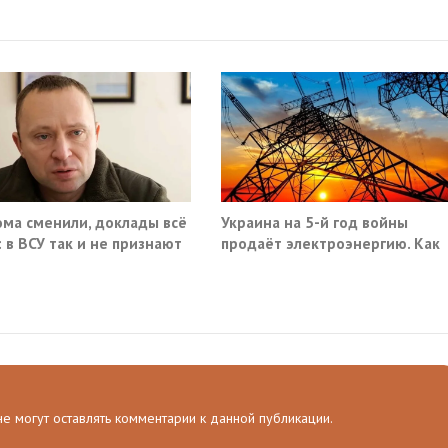
ома сменили, доклады всё
Украина на 5-й год войны
: в ВСУ так и не признают
продаёт электроэнергию. Как
ю ряда городов
так?
 не могут оставлять комментарии к данной публикации.