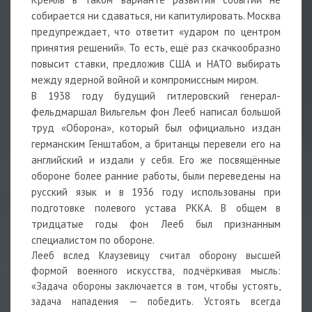
собирается ни сдаваться, ни капитулировать. Москва
предупреждает, что ответит «ударом по центром
принятия решений». То есть, ещё раз скачкообразно
повысит ставки, предложив США и НАТО выбирать
между ядерной войной и компромиссным миром.
В 1938 году будущий гитлеровский генерал-
фельдмаршал
Вильгельм фон Лееб
написал большой
труд «Оборона», который был официально издан
германским Генштабом, а британцы перевели его на
английский и издали у себя. Его же посвящённые
обороне более ранние работы, были переведены на
русский язык и в 1936 году использованы при
подготовке полевого устава РККА. В общем в
тридцатые годы фон Лееб был признанным
специалистом по обороне.
Лееб вслед Клаузевицу считал оборону высшей
формой военного искусства, подчёркивая мысль:
«Задача обороны заключается в том, чтобы устоять,
задача нападения — победить. Устоять всегда