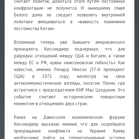
считает политик, добиться этого путем постоянной
конфронтации не получится. И нынешнему главе
Белого дома не следует позволять внутренней
политике вмешиваться в «важность понимания
постоянства Китая».
Вспоминая теперь уже бывшего американского
президента, Киссинджер подчеркнул, что для
разрядки отношений между США и Китаем, а также
между ЕС и РФ, нужна «никсоновская гибкость». Как
известно, именно Ричард Никсон (37-й президент
США) в 1972 году, несмотря на свои
антикоммунистические взгляды, посетил Пекин, где
встретился с председателем КНР Мао Цзэдуном. Это
событие считают
историческим
поворотным
моментом в отношениях двух стран.
Ранее на Давосском экономическом форуме
Киссинджер высказал мнение, что для скорейшего
прекращения конфликта на Украине Киеву
необходимо пойти на территориальные уступки