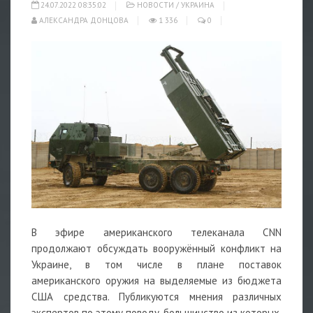
24.07.2022 08:35:02
НОВОСТИ
/
УКРАИНА
АЛЕКСАНДРА ДОНЦОВА
1 336
0
В эфире американского телеканала CNN
продолжают обсуждать вооружённый конфликт на
Украине, в том числе в плане поставок
американского
оружия
на выделяемые из бюджета
США средства. Публикуются мнения различных
экспертов по этому поводу, большинство из которых,