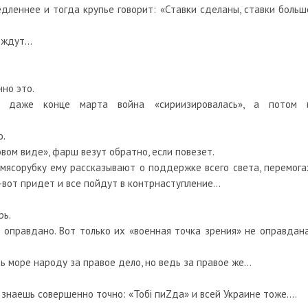
леннее и тогда крупье говорит: «Ставки сделаны, ставки больш
е ждут…
но это.
 даже конце марта война «сириизировалась», а потом 
о.
вом виде», фарш везут обратно, если повезет.
мясорубку ему рассказывают о поддержке всего света, перемога
т-вот придет и все пойдут в контрнаступление…
рь.
о оправдано. Вот только их «военная точка зрения» не оправдана
ь море народу за правое дело, но ведь за правое же…
 знаешь совершенно точно: «Тобi пиZда» и всей Украине тоже….