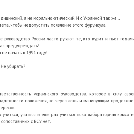
дицинский, а не морально-этический. И с Украиной так же…
итета, чтобы недопустить появление этого фурункула.
е руководство России часто ругают те, кто курит и пьет годами
тал предупреждать!
и не начать в 1991 году!
 Не убирать?
етственность украинского руководства, которое в силу свое
надежности положения, но через ложь и манипуляции продолжае
ересов.
 учиться, учиться и еще раз учиться пока лабораторная крыса н
 сопоставимых с ВСУ нет.