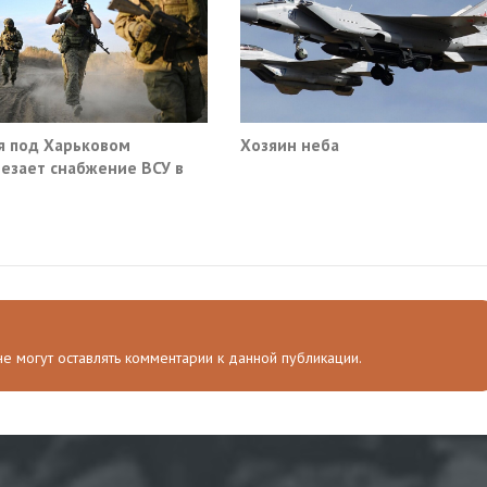
я под Харьковом
Хозяин неба
езает снабжение ВСУ в
нске и Краматорске
 не могут оставлять комментарии к данной публикации.