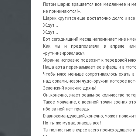
Потом шарик вращается все медленнее и мед
не принимаются!».
Шарик крутится еще достаточно долго и вс
Ждут…
Ждут…
Вот сегодняшний месяц напоминает мне имен
Как мы и предполагали в апреле или
«рутинизировалась».
Украина исправно подвозит к передовой мяс
Наша арта перемалывает ее в фарш и в «гото
Чтобы мясо меньше сопротивлялось ехать в 
над орками, новом чудо-оружии, которое во
Зеленский конечно дрянь!
Он, конечно, знает реальное количество поте
Такое молчание, с военной точки зрения эт
ибо за ней нет правды.
Главнокомандующий, конечно, может положит
Но ты же мудак, знаешь все!
Ты полностью в курсе всего происходящего и