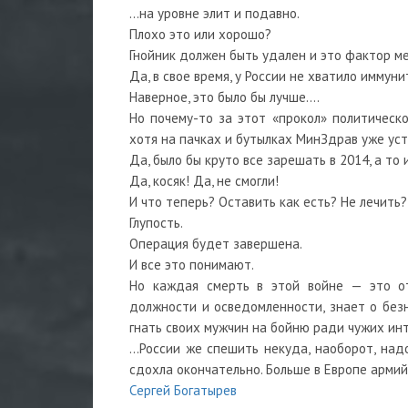
…на уровне элит и подавно.
Плохо это или хорошо?
Гнойник должен быть удален и это фактор ме
Да, в свое время, у России не хватило иммун
Наверное, это было бы лучше….
Но почему-то за этот «прокол» политическо
хотя на пачках и бутылках МинЗдрав уже ус
Да, было бы круто все зарешать в 2014, а то 
Да, косяк! Да, не смогли!
И что теперь? Оставить как есть? Не лечить?
Глупость.
Операция будет завершена.
И все это понимают.
Но каждая смерть в этой войне — это отв
должности и осведомленности, знает о без
гнать своих мужчин на бойню ради чужих инт
…России же спешить некуда, наоборот, надо
сдохла окончательно. Больше в Европе армий
Сергей Богатырев