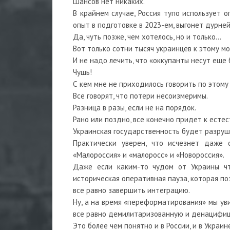
Шансов нет никаких.
В крайнем случае, Россия тупо использует 
опыт в подготовке в 2023-ем, выгонет дурне
Да, чуть позже, чем хотелось, но и только…
Вот только сотни тысяч украинцев к этому м
И не надо лечить, что «оккупанты несут еще
Чушь!
С кем мне не приходилось говорить по этому
Все говорят, что потери несоизмеримы.
Разница в разы, если не на порядок.
Рано или поздно, все конечно придет к есте
Украинская государственность будет разруш
Практически уверен, что исчезнет даже 
«Малороссия» и «малоросс» и «Новороссия».
Даже если каким-то чудом от Украины чт
историческая оперативная пауза, которая п
все равно завершить интеграцию.
Ну, а на время «переформатирования» мы ув
все равно демилитаризованную и денацифи
Это более чем понятно и в России, и в Украин