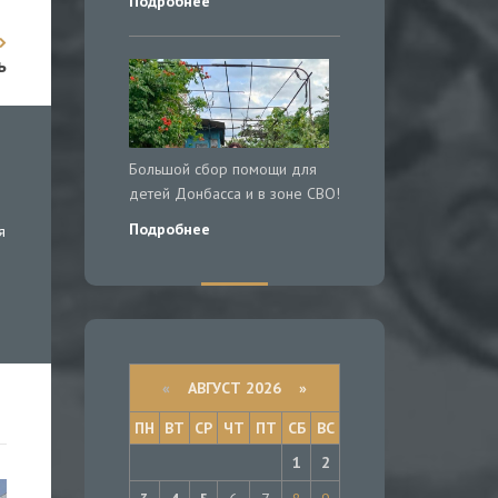
Подробнее
ь
Большой сбор помощи для
детей Донбасса и в зоне СВО!
Подробнее
я
«
АВГУСТ 2026 »
ПН
ВТ
СР
ЧТ
ПТ
СБ
ВС
1
2