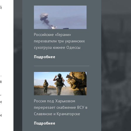
й
Российские «Герани»
перехватили три украинских
сухогруза южнее Одессы
Подробнее
…
я
—
Россия под Харьковом
м
перерезает снабжение ВСУ в
Славянске и Краматорске
м
Подробнее