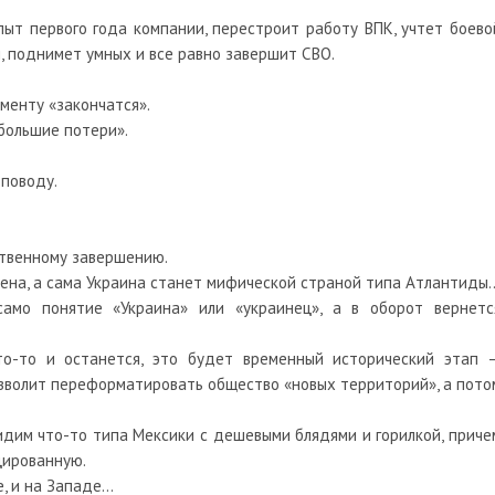
опыт первого года компании, перестроит работу ВПК, учтет боево
й, поднимет умных и все равно завершит СВО.
оменту «закончатся».
 большие потери».
 поводу.
ственному завершению.
ена, а сама Украина станет мифической страной типа Атлантиды
само понятие «Украина» или «украинец», а в оборот вернетс
о-то и останется, это будет временный исторический этап 
озволит переформатировать общество «новых территорий», а пото
идим что-то типа Мексики с дешевыми блядями и горилкой, приче
цированную.
е, и на Западе…