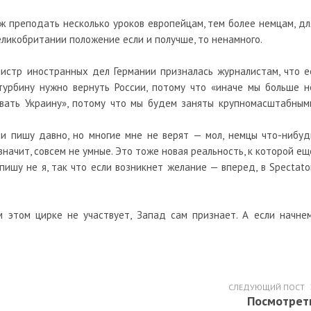
уж преподать несколько уроков европейцам, тем более немцам, дл
еликобритании положение если и получше, то ненамного.
истр иностранных дел Германии призналась журналистам, что е
турбину нужно вернуть России, потому что «иначе мы больше н
вать Украину», потому что мы будем заняты крупномасштабным
и пишу давно, но многие мне не верят — мол, немцы что-нибуд
начит, совсем не умные. Это тоже новая реальность, к которой ещ
ишу не я, так что если возникнет желание — вперед, в Spectator
 этом цирке не участвует, Запад сам признает. А если начнем
СЛЕДУЮЩИЙ ПОСТ
Посмотрет