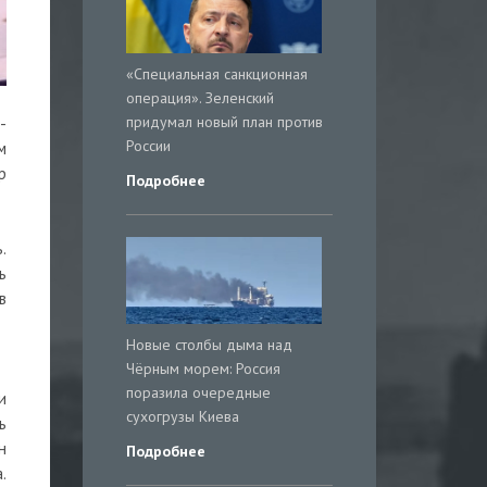
«Специальная санкционная
операция». Зеленский
придумал новый план против
-
России
м
р
Подробнее
.
ь
в
Новые столбы дыма над
Чёрным морем: Россия
поразила очередные
и
сухогрузы Киева
ь
н
Подробнее
.