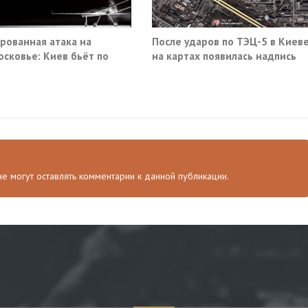
рованная атака на
После ударов по ТЭЦ-5 в Киев
сковье: Киев бьёт по
на картах появилась надпись
анской инфраструктуре
«закрыто навсегда»
 не могут оставлять комментарии к данной публикации.