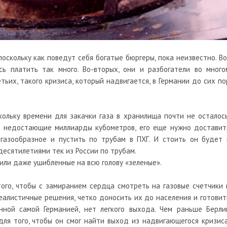
 поскольку как поведут себя богатые бюргеры, пока неизвестно. Во
ь платить так много. Во-вторых, они и разбогатели во много
тьих, такого кризиса, который надвигается, в Германии до сих по
ольку времени для закачки газа в хранилища почти не осталось
и недостающие миллиарды кубометров, его еще нужно доставит
 газообразное и пустить по трубам в ПХГ. И стоить он будет 
десятилетиями тек из России по трубам.
или даже ушибленные на всю голову «зеленые».
того, чтобы с замиранием сердца смотреть на газовые счетчики 
реалистичные решения, четко доносить их до населения и готовит
анной самой Германией, нет легкого выхода. Чем раньше Берли
для того, чтобы он смог найти выход из надвигающегося кризиса