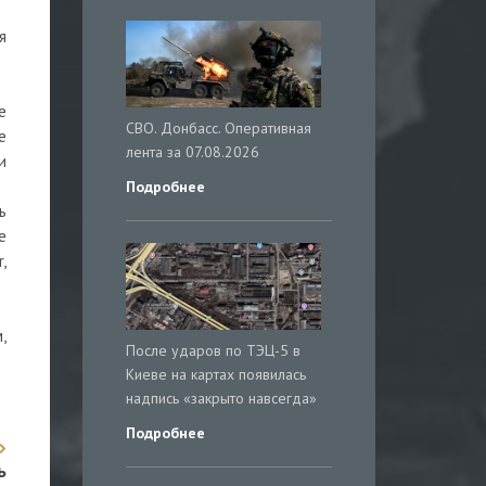
я
е
СВО. Донбасс. Оперативная
е
лента за 07.08.2026
и
Подробнее
ь
е
,
,
После ударов по ТЭЦ-5 в
Киеве на картах появилась
надпись «закрыто навсегда»
Подробнее
ь