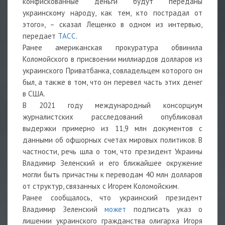
конфискованные деньги будут переданы
украинскому народу, как тем, кто пострадал от
этого», – сказал Лещенко в одном из интервью,
передает
ТАСС
.
Ранее американская прокуратура обвинила
Коломойского в присвоении миллиардов долларов из
украинского Приватбанка, совладельцем которого он
был, а также в том, что он перевел часть этих денег
в США.
В 2021 году международный консорциум
журналистских расследований опубликовал
выдержки примерно из 11,9 млн документов с
данными об офшорных счетах мировых политиков. В
частности, речь шла о том, что президент Украины
Владимир Зеленский и его ближайшее окружение
могли быть причастны к переводам 40 млн долларов
от структур, связанных с Игорем Коломойским.
Ранее сообщалось, что украинский президент
Владимир Зеленский
может
подписать указ о
лишении украинского гражданства олигарха Игоря