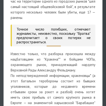
час на территории одного из городских рынков "шел
самый настоящий общевойсковой бой", в результате
которого несколько человек были убиты, еще 17 —
ранены.
Точное число погибших, отмечают
журналисты, неизвестно, поскольку "братва"
предпочитает о своих потерях не
распространяться.
Известно только, что разборка произошла между
нацбатовцами из "Кракена*" и бойцами ЧОПа,
охраняющего рынок, принадлежащий нардепу
Верховной Рады Александру Фельдману.
По неподтвержденной информации, кракеновцы* (а
этот батальон теробороны состоит из бывших
уголовников, которые до недавнего времени
отбывали сроки за рэкет и разбой) очень хотят
иметь свою прибыль от самого крупного рынка в
Европе — на знаменитой харьковской "Барабашке"