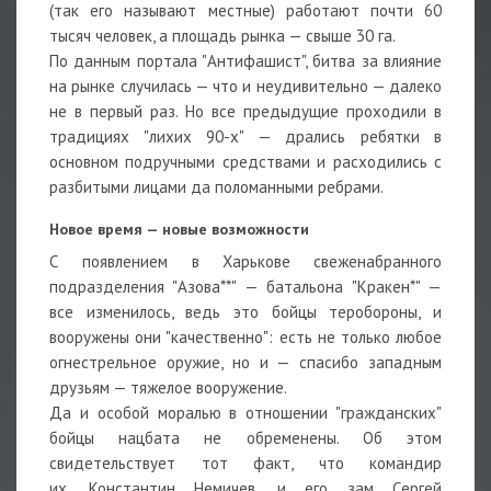
(так его называют местные) работают почти 60
тысяч человек, а площадь рынка — свыше 30 га.
По данным портала "Антифашист", битва за влияние
на рынке случилась — что и неудивительно — далеко
не в первый раз. Но все предыдущие проходили в
традициях "лихих 90-х" — дрались ребятки в
основном подручными средствами и расходились с
разбитыми лицами да поломанными ребрами.
Новое время — новые возможности
С появлением в Харькове свеженабранного
подразделения "Азова**" — батальона "Кракен*" —
все изменилось, ведь это бойцы теробороны, и
вооружены они "качественно": есть не только любое
огнестрельное оружие, но и — спасибо западным
друзьям — тяжелое вооружение.
Да и особой моралью в отношении "гражданских"
бойцы нацбата не обременены. Об этом
свидетельствует тот факт, что командир
их, Константин Немичев, и его зам Сергей