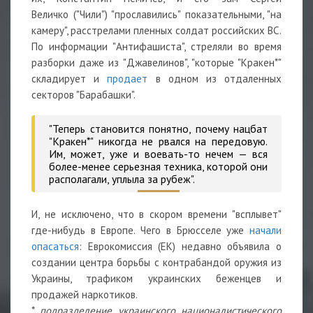
Величко ("Чили") "прославились" показательными, "на
камеру", расстрелами пленных солдат российских ВС.
По информации "Антифашиста", стреляли во время
разборки даже из "Джавелинов", "которые "Кракен*"
складирует и
продает
в одном из отдаленных
секторов "Барабашки".
"Теперь становится понятно, почему нацбат
"Кракен*" никогда не рвался на передовую.
Им, может, уже и воевать-то нечем — вся
более-менее серьезная техника, которой они
располагали, уплыла за рубеж".
И, не исключено, что в скором времени "всплывет"
где-нибудь в Европе. Чего в Брюсселе уже
начали
опасаться
: Еврокомиссия (ЕК) недавно объявила о
создании центра борьбы с контрабандой оружия из
Украины, трафиком украинских беженцев и
продажей наркотиков.
*
подразделение украинского националистического