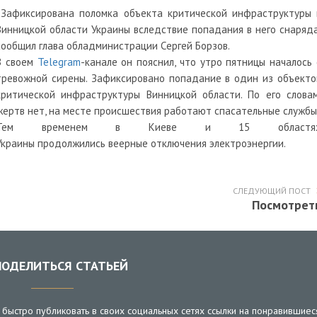
Зафиксирована поломка объекта критической инфраструктуры 
Винницкой области Украины вследствие попадания в него снаряда
сообщил глава обладминистрации Сергей Борзов.
В своем
Telegram
-канале он пояснил, что утро пятницы началось 
тревожной сирены. Зафиксировано попадание в один из объекто
критической инфраструктуры Винницкой области. По его словам
жертв нет, на месте происшествия работают спасательные службы
Тем временем в Киеве и 15 областя
Украины
продолжились
веерные отключения электроэнергии.
СЛЕДУЮЩИЙ ПОСТ
Посмотрет
ОДЕЛИТЬСЯ СТАТЬЕЙ
быстро публиковать в своих социальных сетях ссылки на понравившиес