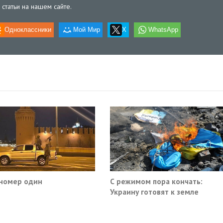
статьи на нашем сайте.
Одноклассники
Мой Мир
X
WhatsApp
номер один
С режимом пора кончать:
Украину готовят к земле