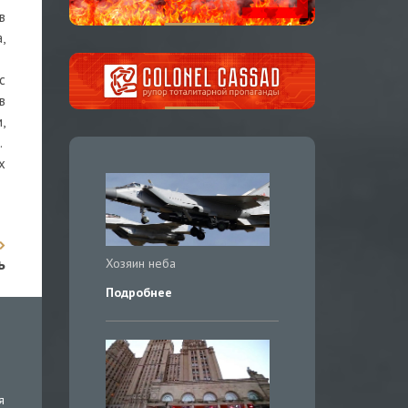
в
,
с
в
,
.
х
ь
Хозяин неба
Подробнее
я