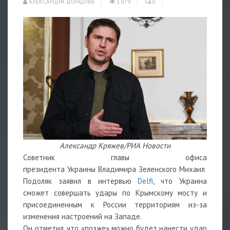
АЛЕКСАНДРА ДОНЦОВА
1 079
0
Александр Кряжев/РИА Новости
Советник главы офиса
президента
Украины
Владимира
Зеленского
Михаил
Подоляк
заявил в интервью
Delfi
, что Украина
сможет совершать удары по Крымскому мосту и
присоединенным к России
территориям из-за
изменения настроений на Западе.
Он отметил, что «позже» можно будет нанести удар