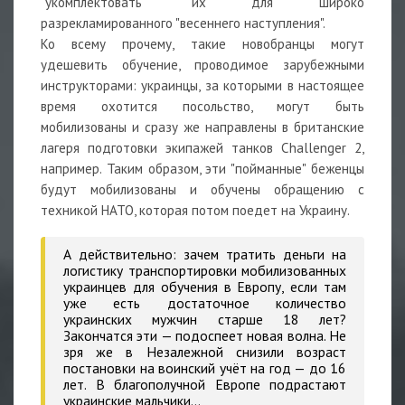
"укомплектовать" их для широко
разрекламированного "весеннего наступления".
Ко всему прочему, такие новобранцы могут
удешевить обучение, проводимое зарубежными
инструкторами: украинцы, за которыми в настоящее
время охотится посольство, могут быть
мобилизованы и сразу же направлены в британские
лагеря подготовки экипажей танков Challenger 2,
например. Таким образом, эти "пойманные" беженцы
будут мобилизованы и обучены обращению с
техникой НАТО, которая потом поедет на Украину.
А действительно: зачем тратить деньги на
логистику транспортировки мобилизованных
украинцев для обучения в Европу, если там
уже есть достаточное количество
украинских мужчин старше 18 лет?
Закончатся эти — подоспеет новая волна. Не
зря же в Незалежной снизили возраст
постановки на воинский учёт на год — до 16
лет. В благополучной Европе подрастают
украинские мальчики…