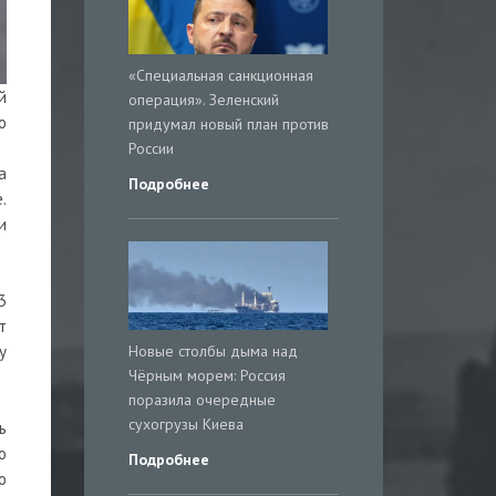
«Специальная санкционная
й
операция». Зеленский
o
придумал новый план против
России
а
Подробнее
.
и
3
т
Новые столбы дыма над
у
Чёрным морем: Россия
поразила очередные
сухогрузы Киева
ь
о
Подробнее
о