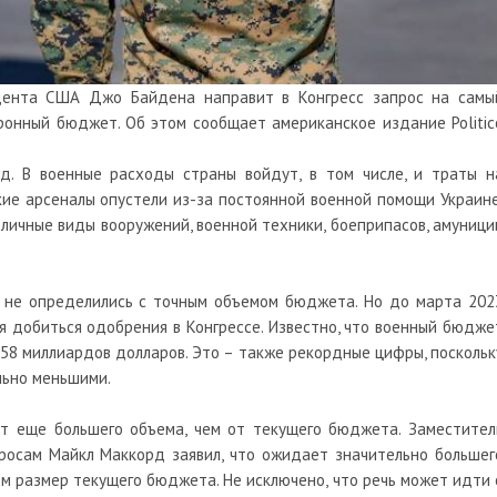
дента США Джо Байдена направит в Конгресс запрос на самы
онный бюджет. Об этом сообщает американское издание Politic
. В военные расходы страны войдут, в том числе, и траты н
ие арсеналы опустели из-за постоянной военной помощи Украине
личные виды вооружений, военной техники, боеприпасов, амуници
 не определились с точным объемом бюджета. Но до марта 202
я добиться одобрения в Конгрессе. Известно, что военный бюдже
58 миллиардов долларов. Это – также рекордные цифры, поскольк
льно меньшими.
 еще большего объема, чем от текущего бюджета. Заместител
осам Майкл Маккорд заявил, что ожидает значительно большег
ем размер текущего бюджета. Не исключено, что речь может идти 