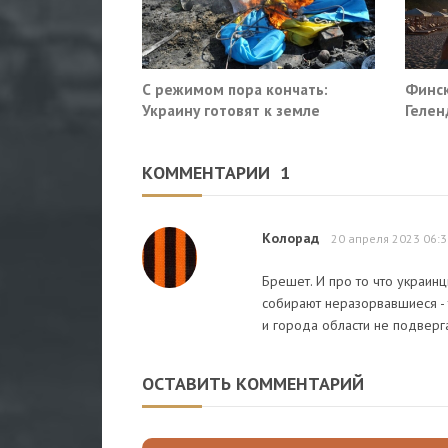
С режимом пора кончать:
Финск
Украину готовят к земле
Гелен
потр
прекр
КОММЕНТАРИИ
1
Колорад
20 апреля 2023 06:3
Брешет. И про то что украинц
собирают неразорвавшиеся - 
и города области не подверг
ОСТАВИТЬ КОММЕНТАРИЙ