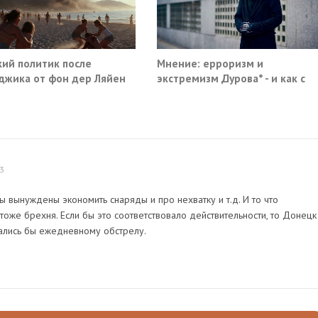
ий политик после
Мнение: ерроризм и
джика от фон дер Ляйен
экстремизм Дурова* - и как с
ебовали немедленно
этим жить
атить помощь Киеву
3
ы вынуждены экономить снаряды и про нехватку и т.д. И то что
тоже брехня. Если бы это соответствовало действительности, то Донецк
ались бы ежедневному обстрелу.