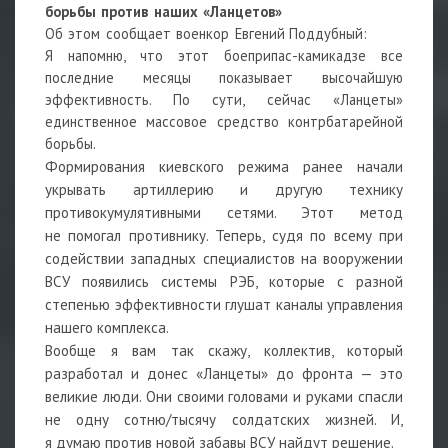
борьбы против наших «Ланцетов»
Об этом сообщает военкор
Евгений Поддубный
:
Я напомню, что этот боеприпас-камикадзе все
последние месяцы показывает высочайшую
эффективность. По сути, сейчас «Ланцеты»
единственное массовое средство контрбатарейной
борьбы.
Формирования киевского режима ранее начали
укрывать артиллерию и другую технику
противокумулятивными сетями. Этот метод
не помогал противнику. Теперь, судя по всему при
содействии западных специалистов на вооружении
ВСУ появились системы РЭБ, которые с разной
степенью эффективности глушат каналы управления
нашего комплекса.
Вообще я вам так скажу, коллектив, который
разработал и донес «Ланцеты» до фронта — это
великие люди. Они своими головами и руками спасли
не одну сотню/тысячу солдатских жизней. И,
я думаю против новой забавы ВСУ найдут решение.