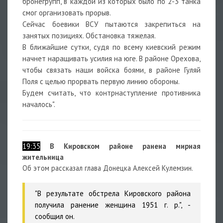
бронегрупп, в каждой из которых было по 2-3 танка
смог организовать прорыв.
Сейчас боевики ВСУ пытаются закрепиться на
занятых позициях. Обстановка тяжелая.
В ближайшие сутки, судя по всему киевский режим
начнет наращивать усилия на юге. В районе Орехова,
чтобы связать наши войска боями, в районе Гуляй
Поля с целью прорвать первую линию обороны.
Будем считать, что контрнаступление противника
началось".
19:35
В Кировском районе ранена мирная
жительница
Об этом рассказал глава Донецка Алексей Кулемзин.
"В результате обстрела Кировского района
получила ранение женщина 1951 г. р.", -
сообщил он.